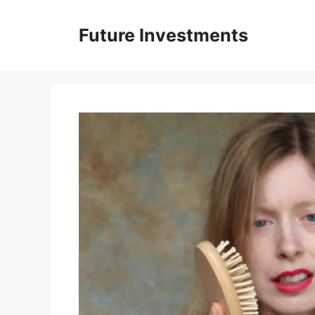
Перейти
до
Future Investments
вмісту