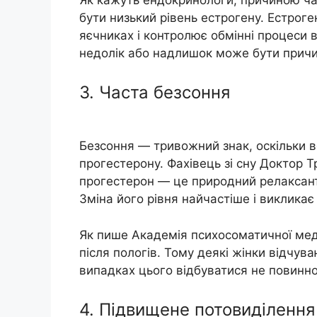
бути низький рівень естрогену. Естрог
яєчниках і контролює обмінні процеси 
недолік або надлишок може бути причин
3. Часта безсоння
Безсоння — тривожний знак, оскільки 
прогестерону. Фахівець зі сну Доктор Т
прогестерон — це природний релаксант.
Зміна його рівня найчастіше і викликає
Як пише Академія психосоматичної мед
після пологів. Тому деякі жінки відчува
випадках цього відбуватися не повинно
4. Підвищене потовиділення