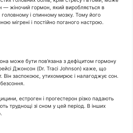
ен — жіночий гормон, який виробляється в
в головному і спинному мозку. Тому його
ою мігрені і постійно поганого настрою.
вона може бути пов’язана з дефіцитом гормону
рейсі Джонсон (Dr. Traci Johnson) каже, що
 Він заспокоює, утихомирює і налагоджує сон.
 безсоння.
ицини, естроген і прогестерон різко падають
ють труднощі зі сном у цей період. В інших
.