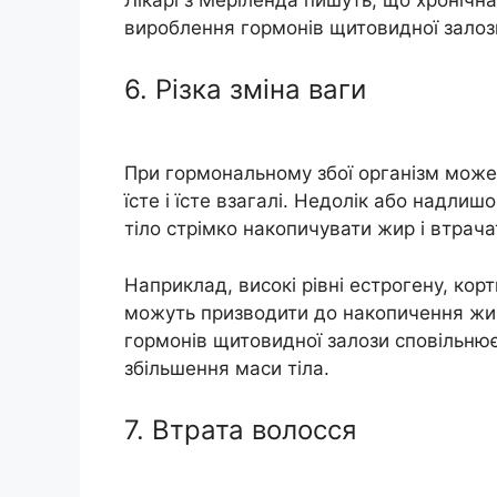
вироблення гормонів щитовидної залоз
6. Різка зміна ваги
При гормональному збої організм може 
їсте і їсте взагалі. Недолік або надл
тіло стрімко накопичувати жир і втрача
Наприклад, високі рівні естрогену, корт
можуть призводити до накопичення жир
гормонів щитовидної залози сповільню
збільшення маси тіла.
7. Втрата волосся