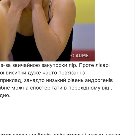
 з-за звичайною закупорки пір. Проте лікарі
ї висипки дуже часто пов’язані з
приклад, занадто низький рівень андрогенів
ібне можна спостерігати в перехідному віці,
дно.
тих головних болів, крім стресу і втоми, може