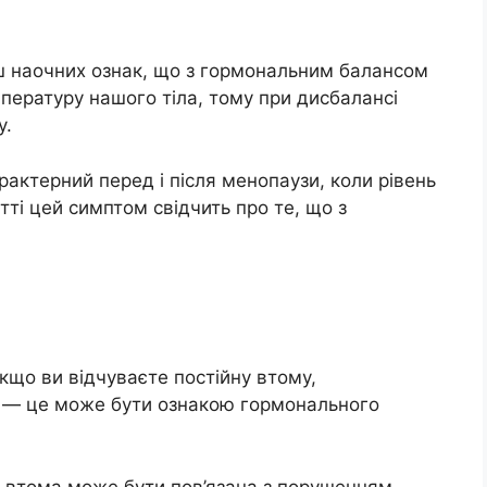
льш наочних ознак, що з гормональним балансом
пературу нашого тіла, тому при дисбалансі
у.
рактерний перед і після менопаузи, коли рівень
тті цей симптом свідчить про те, що з
кщо ви відчуваєте постійну втому,
ку — це може бути ознакою гормонального
а втома може бути пов’язана з порушенням