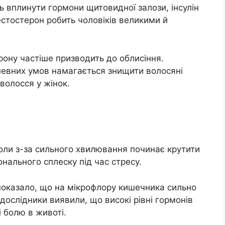
 вплинути гормони щитовидної залози, інсулін
стостерон робить чоловіків великими й
рону частіше призводить до облисіння.
певних умов намагається знищити волосяні
волосся у жінок.
оли з-за сильного хвилювання починає крутити
нального сплеску під час стресу.
показало, що на мікрофлору кишечника сильно
 дослідники виявили, що високі рівні гормонів
 болю в животі.