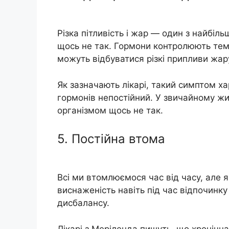
Різка пітливість і жар — один з найбі
щось не так. Гормони контролюють тем
можуть відбуватися різкі припливи жар
Як зазначають лікарі, такий симптом ха
гормонів непостійний. У звичайному жи
організмом щось не так.
5. Постійна втома
Всі ми втомлюємося час від часу, але я
виснаженість навіть під час відпочин
дисбалансу.
Лікарі з Меріленда пишуть, що хронічн