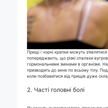
Прищі і чорні крапки можуть з’являтися
попереджають, що різкі спалахи вугрово
гормональними змінами в організмі. На
призводить до акне по всьому тілу. Под
коли позбавитися від прищів дуже скла
2. Часті головні болі
Як кажуть ендокринологи, причиною час