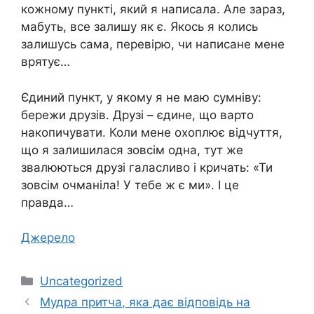
кожному пункті, який я написала. Але зараз,
мабуть, все залишу як є. Якось я колись
залишусь сама, перевірю, чи написане мене
врятує…
Єдиний пункт, у якому я не маю сумніву:
бережи друзів. Друзі – єдине, що варто
накопичувати. Коли мене охоплює відчуття,
що я залишилася зовсім одна, тут же
звалюються друзі галасливо і кричать: «Ти
зовсім очманіла! У тебе ж є ми». І це
правда…
Джерело
Категорії
Uncategorized
Мудра притча, яка дає відповідь на