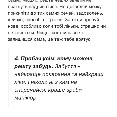
самих місцях, решта наших звивин не
прагнуть надриватися. Не дозволяй мозку
прикипіти до тих самих речей, задоволень,
шляхів, способів і трюків. Завжди пробуй
нове, особливо коли тобі ліньки, страшно чи
не хочеться. Якщо ти колись все ж
залишишся сама, це теж тебе врятує.
4. Пробач усім, кому можеш,
решту забудь.
Забуття –
найкраще покарання та найкращі
ліки. І ніколи ні з ким не
сперечайся, краще зроби
манікюр