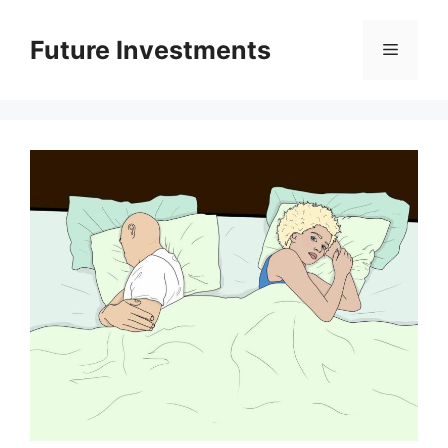
Перейти
до
Future Investments
Меню
вмісту