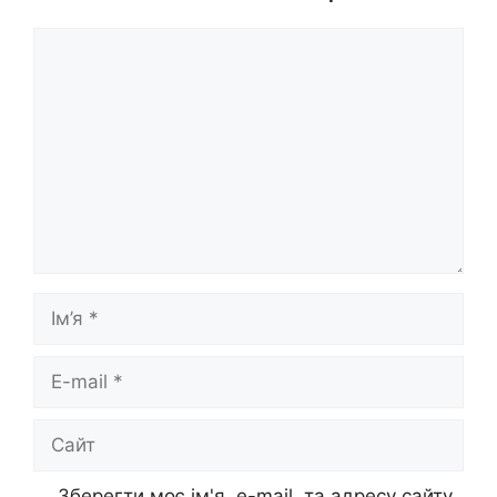
Коментар
Ім’я
E-
mail
Сайт
Зберегти моє ім'я, e-mail, та адресу сайту