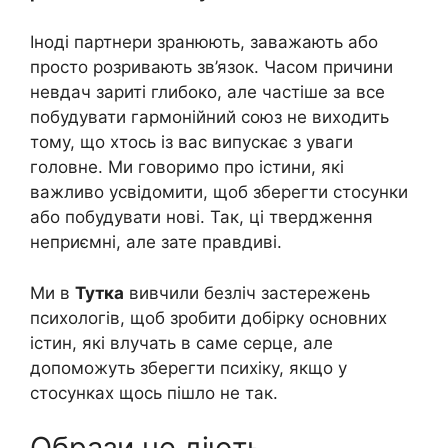
Іноді партнери зранюють, заважають або
просто розривають зв’язок. Часом причини
невдач зариті глибоко, але частіше за все
побудувати гармонійний союз не виходить
тому, що хтось із вас випускає з уваги
головне. Ми говоримо про істини, які
важливо усвідомити, щоб зберегти стосунки
або побудувати нові. Так, ці твердження
неприємні, але зате правдиві.
Ми в
Тутка
вивчили безліч застережень
психологів, щоб зробити добірку основних
істин, які влучать в саме серце, але
допоможуть зберегти психіку, якщо у
стосунках щось пішло не так.
Образи не діють