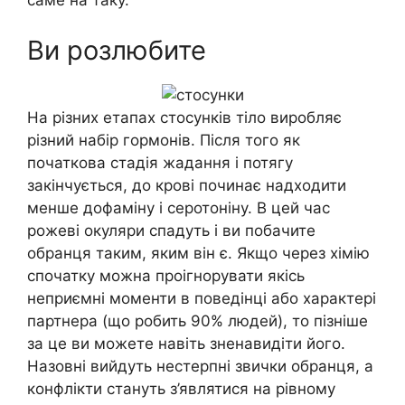
саме на таку.
Ви розлюбите
На різних етапах стосунків тіло виробляє
різний набір гормонів. Після того як
початкова стадія жадання і потягу
закінчується, до крові починає надходити
менше дофаміну і серотоніну. В цей час
рожеві окуляри спадуть і ви побачите
обранця таким, яким він є. Якщо через хімію
спочатку можна проігнорувати якісь
неприємні моменти в поведінці або характері
партнера (що робить 90% людей), то пізніше
за це ви можете навіть зненавидіти його.
Назовні вийдуть нестерпні звички обранця, а
конфлікти стануть з’являтися на рівному