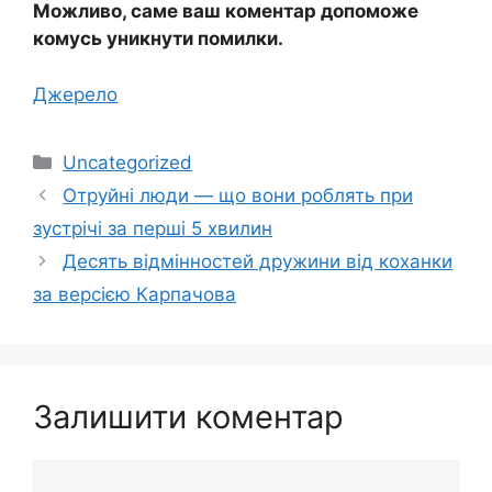
Можливо, саме ваш коментар допоможе
комусь уникнути помилки.
Джерело
Категорії
Uncategorized
Отруйні люди — що вони роблять при
зустрічі за перші 5 хвилин
Десять відмінностей дружини від коханки
за версією Карпачова
Залишити коментар
Коментар