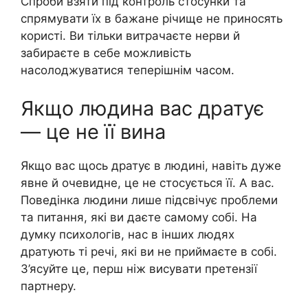
Спроби взяти під контроль стосунки та
спрямувати їх в бажане річище не приносять
користі. Ви тільки витрачаєте нерви й
забираєте в себе можливість
насолоджуватися теперішнім часом.
Якщо людина вас дратує
— це не її вина
Якщо вас щось дратує в людині, навіть дуже
явне й очевидне, це не стосується її. А вас.
Поведінка людини лише підсвічує проблеми
та питання, які ви даєте самому собі. На
думку психологів, нас в інших людях
дратують ті речі, які ви не приймаєте в собі.
З’ясуйте це, перш ніж висувати претензії
партнеру.