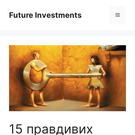
Перейти
до
Future Investments
Меню
вмісту
15 правдивих