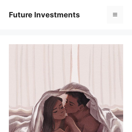
Перейти
до
Future Investments
Меню
вмісту