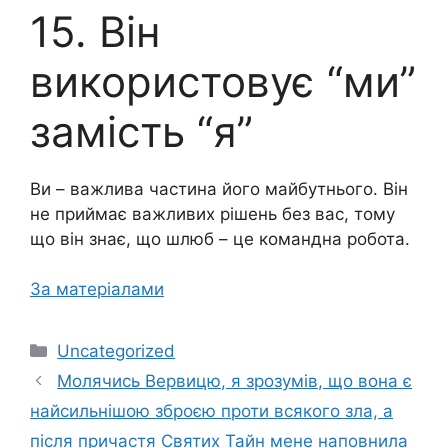
15. Він
використовує “ми”
замість “я”
Ви – важлива частина його майбутнього. Він
не приймає важливих рішень без вас, тому
що він знає, що шлюб – це командна робота.
За матеріалами
Категорії
Uncategorized
Молячись Вервицю, я зрозумів, що вона є
нaйсильнiшою зброєю проти всякого зла, а
після причастя Святих Тайн мене наповнила