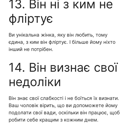
13. Він ні з ким не
фліртує
Ви унікальна жінка, яку він любить, тому
єдина, з ким він фліртує. І більше йому ніхто
інший не потрібен.
14. Він визнає свої
недоліки
Він знає свої слабкості і не боїться їх визнати.
Ваш чоловік вірить, що ви допоможете йому
подолати свої вади, оскільки він працює, щоб
робити себе кращим з кожним днем.