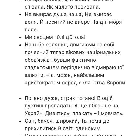
співала, Як малого повивала.
Не вмирає душа наша, Не вмирає
воля. Й неситий не виоре На дні моря
поле.
Ми серцем г0лі д0гола!
Наш-бо селянин, двигаючи на собі
почесний тягар вікових національних
обов’язків і бувши фактично
спадкоємцем періодично відмираючої
шляхти, – є, може, найбільшим
аристократом серед селянства Європи.
Погано дуже, страх погано! В оцій
пустині пропадать. А ще п0ганше на
Украйні Дивитись, плакать – і мовчать.
Світ, бачся, широкий, Та нема де
прихилитись В світі одиноким.
Страшно впасти у кайдани, Умирать в