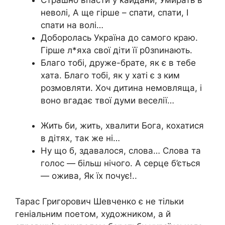
неволі, А ще гірше – спати, спати, І
спати на волі…
Доборолась Україна до самого краю.
Гірше л*яха свої діти її р0зnинають.
Благо тобі, друже-брате, як є в тебе
хата. Благо тобі, як у хаті є з ким
розмовляти. Хоч дитина немовляща, і
воно вгадає твої думи веселії…
Жить би, жить, хвалити Бога, кохатися
в дітях, так же ні…
Ну що б, здавалося, слова… Слова та
голос — більш нічого. А серце б’ється
— ожива, Як їх почує!..
Тарас Григорович Шевченко є не тільки
геніальним поетом, художником, а й