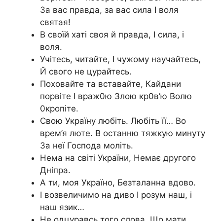
За вас правда, за вас сила І воля
святая!
В своїй хаті своя й правда, І сила, і
воля.
Учітесь, читайте, І чужому научайтесь,
Й свого не цурайтесь.
Поховайте та вставайте, Кайдани
порвіте І враж0ю 3лою кр0в’ю Волю
0кропіте.
Свою Україну любіть. Любіть її… Во
врем’я люте. В останню тяжкую минуту
За неї Господа моліть.
Нема на світі України, Немає другого
Дніпра.
А ти, моя Україно, Безталанна вдово.
І возвеличимо на диво І розум наш, і
наш язик…
Не одцуравсь того слова, Що мати