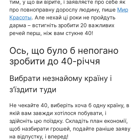
тим, у що ви вірите, і заявляєте про себе як
про повноправну дорослу людину, пише
Мир
Красоты
. Але нехай ці роки не пройдуть
дарма – встигніть зробити 20 важливих
речей перш, ніж вам стукне 40!
Ось, що було б непогано
зробити до 40-річчя
Вибрати незнайому країну і
з’їздити туди
Не чекайте 40, виберіть хоча б одну країну, в
якій вам завжди хотілося побувати, і
здійсніть цю поїздку. Складіть план економії,
щоб назбирати грошей, подайте раніше заяву
на відпустку, і вперед!