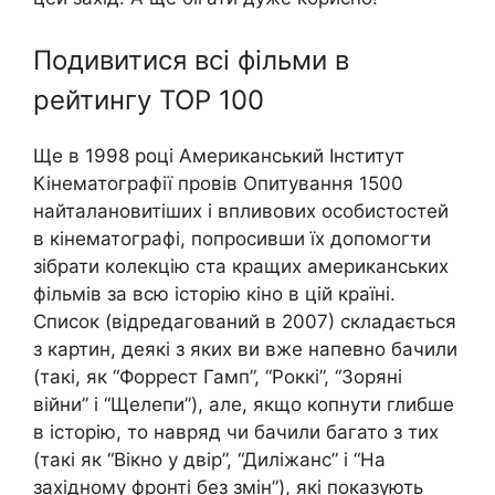
Подивитися всі фільми в
рейтингу TOP 100
Ще в 1998 році Американський Інститут
Кінематографії провів Опитування 1500
найталановитіших і впливових особистостей
в кінематографі, попросивши їх допомогти
зібрати колекцію ста кращих американських
фільмів за всю історію кіно в цій країні.
Список (відредагований в 2007) складається
з картин, деякі з яких ви вже напевно бачили
(такі, як “Форрест Гамп”, “Роккі”, “Зоряні
війни” і “Щелепи”), але, якщо копнути глибше
в історію, то навряд чи бачили багато з тих
(такі як “Вікно у двір”, “Диліжанс” і “На
західному фронті без змін”), які показують