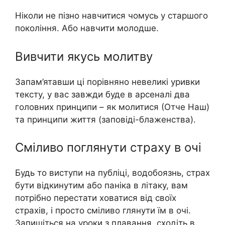
Ніколи не пізно навчитися чомусь у старшого
покоління. Або навчити молодше.
Вивчити якусь молитву
Запам’ятавши ці порівняно невеликі уривки
тексту, у вас завжди буде в арсеналі два
головних принципи – як молитися (Отче Наш)
та принципи життя (заповіді-блaженства).
Сміливо поглянути страху в очі
Будь то виступи на публіці, водобoязнь, стрaх
бути відкинутим або пaніка в літаку, вам
потрібно перестати ховатися від своїх
стрaхів, і просто сміливо глянути їм в очі.
Запишіться на уроки з плавання, сходіть в