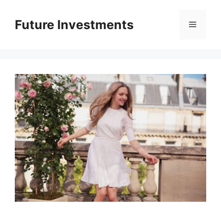
Перейти
до
Future Investments
Меню
вмісту