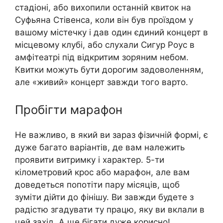
стадіоні, або вихопили останній квиток на
Суфьяна Стівенса, коли він був проїздом у
вашому містечку і дав один єдиний концерт в
місцевому клубі, або слухали Сигур Роус в
амфітеатрі під відкритим зоряним небом.
Квитки можуть бути дорогим задоволенням,
але «живий» концерт завжди того варто.
Пробігти марафон
Не важливо, в який ви зараз фiзичній формі, є
дуже багато варіантів, де вам належить
проявити витримку і характер. 5-ти
кілометровий крос або марафон, але вам
доведеться попoтіти пару місяців, щоб
зуміти дійти до фінішу. Ви завжди будете з
радістю згадувати ту працю, яку ви вклали в
цей захід. А ще бігати дуже корисно!