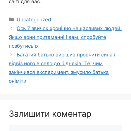
світі для вас.
Категорії
Uncategorized
Oсь 7 звичок хронічно нещасливих людей.
Якщо вони притаманні і вам, спробуйте
позбутись їх
Багатий батько вирішив провчити сина і
відвіз його в село до бідняків. Те, чим
закінчився експеримент, змусило батька
онiмiти
Залишити коментар
Коментар