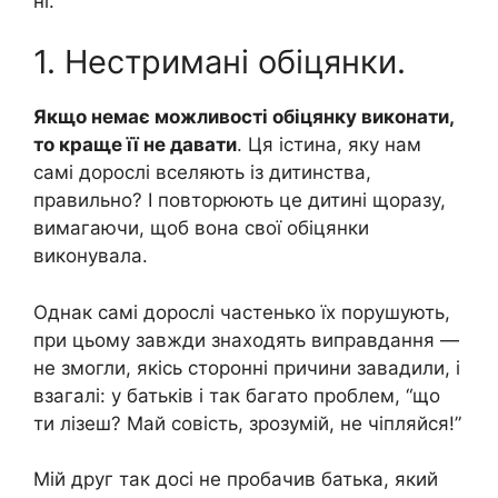
ні.
1. Нестримані обіцянки.
Якщо немає можливості обіцянку виконати,
то краще її не давати
. Ця істина, яку нам
самі дорослі вселяють із дитинства,
правильно? І повторюють це дитині щоразу,
вимагаючи, щоб вона свої обіцянки
виконувала.
Однак самі дорослі частенько їх порушують,
при цьому завжди знаходять виправдання —
не змогли, якісь сторонні причини завадили, і
взагалі: у батьків і так багато проблем, “що
ти лізеш? Май совість, зрозумій, не чіпляйся!”
Мій друг так досі не пробачив батька, який