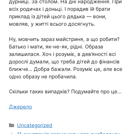
дурниці. За столом. На дні народження. При
всіх родичах і доньці. І порадив їй брати
приклад із дітей цього дядька — вони,
мовляв, у житті всього досягнуть.
Ну, мовчить зараз майстриня, а що робити?
Батько і мати, як-не-як, рідні. Образа
залишилася. Хоч і розуміє, в дев’яності всі
дорослі думали, що треба дітей до фінансів
ближче… Добра бажали. Розуміє це, але все
одно образу не пробачила.
Скільки таких випадків? Подумайте про це…
Джерело
Категорії
Uncategorized