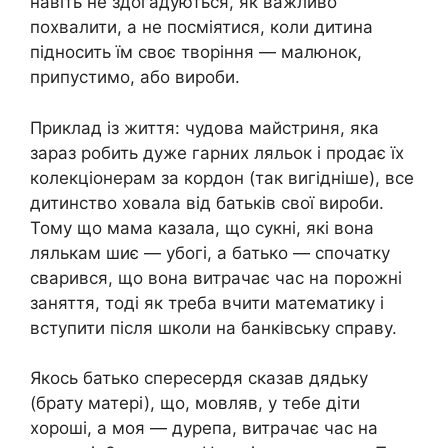
навіть не здогадуються, як важливо
похвалити, а не посміятися, коли дитина
підносить їм своє творіння — малюнок,
припустимо, або вироби.
Приклад із життя: чудова майстриня, яка
зараз робить дуже гарних ляльок і продає їх
колекціонерам за кордон (так вигідніше), все
дитинство ховала від батьків свої вироби.
Тому що мама казала, що сукні, які вона
лялькам шиє — убогі, а батько — спочатку
сварився, що вона витрачає час на порожні
заняття, тоді як треба вчити математику і
вступити після школи на банківську справу.
Якось батько спересердя сказав дядьку
(брату матері), що, мовляв, у тебе діти
хороші, а моя — дурепа, витрачає час на