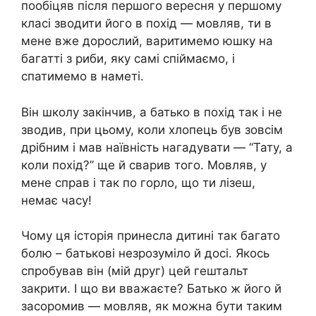
пообіцяв після першого вересня у першому
класі зводити його в похід — мовляв, ти в
мене вже дорослий, варитимемо юшку на
багатті з риби, яку самі спіймаємо, і
спатимемо в наметі.
Він школу закінчив, а батько в похід так і не
зводив, при цьому, коли хлопець був зовсім
дрібним і мав наївність нагадувати — “Тату, а
коли похід?” ще й сварив того. Мовляв, у
мене справ і так по горло, що ти лізеш,
немає часу!
Чому ця історія принесла дитині так багато
болю – батькові незрозуміло й досі. Якось
спробував він (мій друг) цей гештальт
закрити. І що ви вважаєте? Батько ж його й
засоромив — мовляв, як можна бути таким