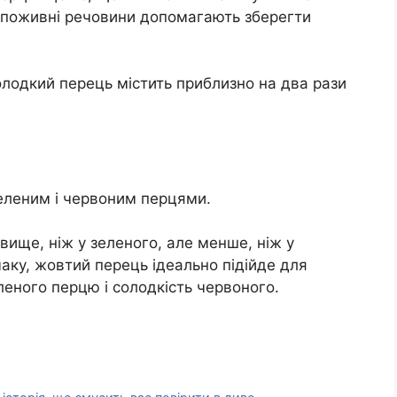
 ці поживні речовини допомагають зберегти
олодкий перець містить приблизно на два рази
зеленим і червоним перцями.
вище, ніж у зеленого, але менше, ніж у
аку, жовтий перець ідеально підійде для
леного перцю і солодкість червоного.