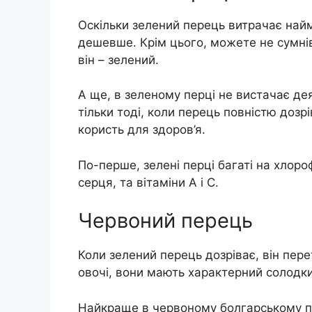
Оскільки зелений перець витрачає найм
дешевше. Крім цього, можете не сумнів
він – зелений.
А ще, в зеленому перці не вистачає де
тільки тоді, коли перець повністю дозр
користь для здоров’я.
По-перше, зелені перці багаті на хлороф
серця, та вітаміни А і С.
Червоний перець
Коли зелений перець дозріває, він пере
овочі, вони мають характерний солодк
Найкраще в червоному болгарському перц