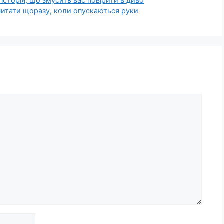
історія, що змусить вас повірити в диво
 читати щоразу, коли опускаються руки