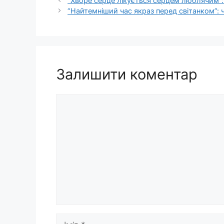
“Хворе серце лікується серцем люблячим”: 
“Найтемніший час якраз перед світанком”:
Залишити коментар
Коментар
Ім’я