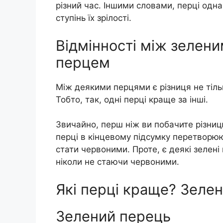
різний час. Іншими словами, перці одна
ступінь їх зрілості.
Відмінності між зелен
перцем
Між деякими перцями є різниця не тільк
Тобто, так, одні перці краще за інші.
Звичайно, перш ніж ви побачите різницю
перці в кінцевому підсумку перетворю
стати червоними. Проте, є деякі зелені 
ніколи не стаючи червоними.
Які перці краще? Зелені
Зелений перець