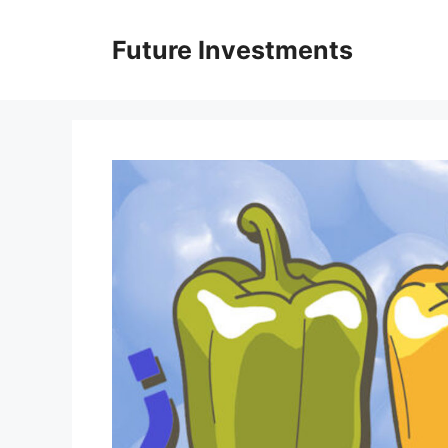
Перейти
до
Future Investments
вмісту