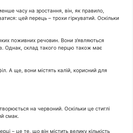
енше часу на зростання, він, як правило,
атися: цей перець – трохи гіркуватий. Оскільки
яких поживних речовин. Вони з’являються
ів. Однак, склад такого перцю також має
іл. А ще, вони містять калій, корисний для
творюється на червоний. Оскільки це стиглі
ий смак.
і – це те, що він містить велику кількість