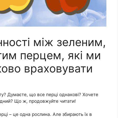
нності між зеленим,
тим перцем, які ми
ково враховувати
ту? Думаєте, що все перці однакові? Хочете
гідний? Що ж, продовжуйте читати!
ерці – це одна рослина. Але збирають їх в