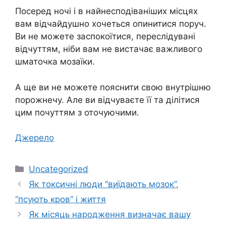
Посеред ночі і в найнесподіваніших місцях
вам відчайдушно хочеться опинитися поруч.
Ви не можете заспокоїтися, переслідувані
відчуттям, ніби вам не вистачає важливого
шматочка мозаїки.
А ще ви не можете пояснити свою внутрішню
порожнечу. Але ви відчуваєте її та ділітися
цим почуттям з оточуючими.
Джерело
Категорії
Uncategorized
Як токсичні люди “виїдають мозок”,
“псують кров” і життя
Як місяць народження визначає вашу