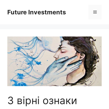
Перейти
до
Future Investments
Меню
вмісту
3 вірні ознаки