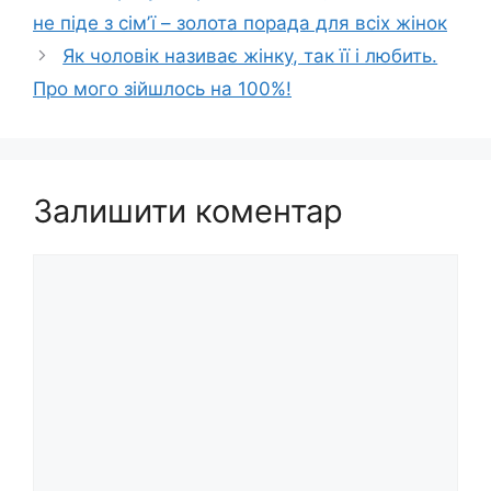
не піде з сімʼї – золота порада для всіх жінок
Як чоловік називає жінку, так її і любить.
Про мого зійшлось на 100%!
Залишити коментар
Коментар