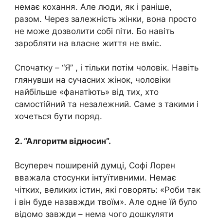
немає кохання. Але люди, як і раніше,
разом. Через залежність жінки, вона просто
не може дозволити собі піти. Бо навіть
заробляти на власне життя не вміє.
Спочатку – “Я” , і тільки потім чоловік. Навіть
глянувши на сучасних жінок, чоловіки
найбільше «фанатіють» від тих, хто
самостійний та незалежний. Саме з такими і
хочеться бути поряд.
2. “Алгоритм відносин”.
Всупереч поширеній думці, Софі Лорен
вважала стосунки інтуїтивними. Немає
чітких, великих істин, які говорять: «Роби так
і він буде назавжди твоїм». Але одне їй було
відомо завжди – нема чого дошкуляти