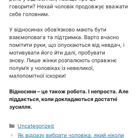
говорити? Нехай чоловік продовжує вважати
себе головним.
У відносинах обов’язково мають бути
взаємоповага та підтримка. Варто вчасно
помітити руки, що опускаються від невдач, і
мотивувати його йти далі, пробувати
знову. Лише жінки розпалюють справжнє
полум’я у чоловіках із невеликої,
малопомітної іскорки!
Відносини – це також робота. І непроста. Але
піддається, коли докладаються достатні
зусилля.
Категорії
Uncategorized
Як відразу вибрати чоловіка, який ніколи