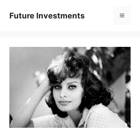
Перейти
до
Future Investments
Меню
вмісту