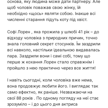
основа, яку людина може дати партнеру. Але
щоб чоловік поважав свою жінку, їй
необхідно «щось» являти собою. Інакше всі
численні старання підуть коту під хвіст.
Софі Лорен , яка прожила у шлюбі 41 рік – до
відходу чоловіка з природних причин, точно
знала головний секрет стосунків. Їм заздрили
всі навколо, настільки ідеальною видавалась
пара. Заздрили вони і самі собі, тому що
перше ж кохання Лорен стало справжнім і
пройшло з нею практично через все життя!
І навіть сьогодні, коли чоловіка вже нема,
вона продовжує любити його. І виглядає так
само ефектно, як раніше. Незважаючи на
свої 88 років . По одному погляду на неї стає
зрозуміло – і до цього дня актриса