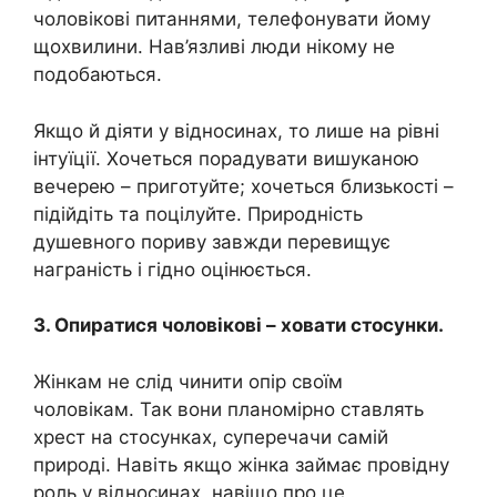
чоловікові питаннями, телефонувати йому
щохвилини. Нав’язливі люди нікому не
подобаються.
Якщо й діяти у відносинах, то лише на рівні
інтуїції. Хочеться порадувати вишуканою
вечерею – приготуйте; хочеться близькості –
підійдіть та поцілуйте. Природність
душевного пориву завжди перевищує
награність і гідно оцінюється.
3. Опиратися чоловікові – ховати стосунки.
Жінкам не слід чинити опір своїм
чоловікам. Так вони планомірно ставлять
хрест на стосунках, суперечачи самій
природі. Навіть якщо жінка займає провідну
роль у відносинах, навіщо про це