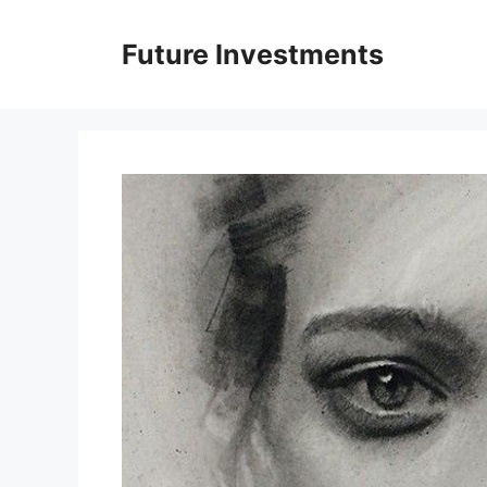
Перейти
до
Future Investments
вмісту