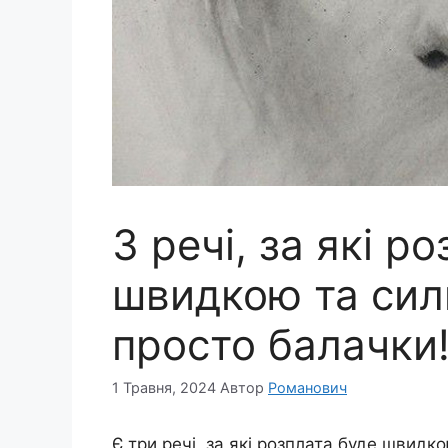
3 речі, за які р
швидкою та сил
просто балачки
1 Травня, 2024
Автор
Романович
Є три речі, за які розплата буде швидк