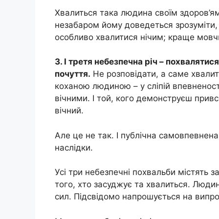
Хвалиться така людина своїм здоров’ям
незабаром йому доведеться зрозуміти, 
особливо хвалитися нічим; краще мовч
3. І третя небезпечна річ – похвалятис
почуття.
Не розповідати, а саме хвалит
коханою людиною – у сліпій впевненості
вічними. І той, кого демонструєш прив
вічний.
Але це не так. І публічна самовпевнен
наслідки.
Усі три небезпечні похвальби містять 
того, хто засуджує та хвалиться. Люди
сил. Підсвідомо напрошується на випр