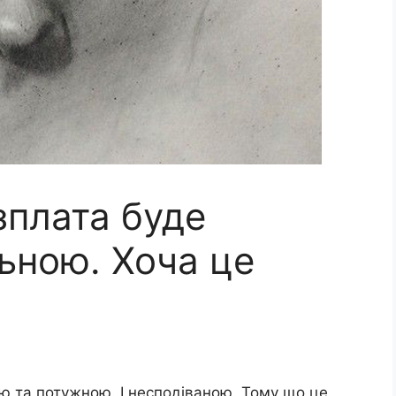
озплата буде
ьною. Хоча це
!
ою та потужною. І несподіваною. Тому що це