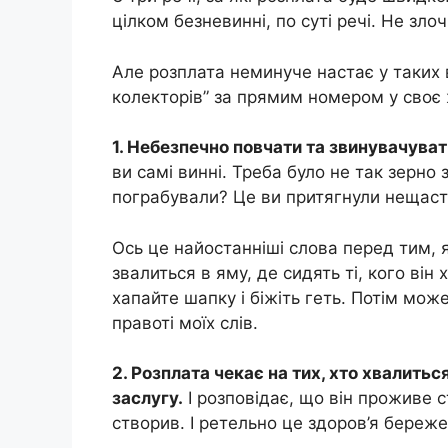
цілком безневинні, по суті речі. Не зло
Але розплата неминуче настає у таких
колекторів” за прямим номером у своє 
1. Небезпечно повчати та звинувачуват
ви самі винні. Треба було не так зерно 
пограбували? Це ви притягнули нещаст
Ось це найостанніші слова перед тим, я
звалиться в яму, де сидять ті, кого він
хапайте шапку і біжіть геть. Потім мо
правоті моїх слів.
2. Розплата чекає на тих, хто хвалиться
заслугу.
І розповідає, що він проживе с
створив. І ретельно це здоров’я береже.