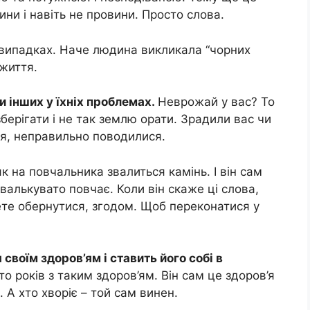
чини і навіть не провини. Просто слова.
 випадках. Наче людина викликала “чорних
життя.
и інших у їхніх проблемах.
Неврожай у вас? То
зберігати і не так землю орати. Зрадили вас чи
я, неправильно поводилися.
к на повчальника звалиться камінь. І він сам
 хвалькувато повчає. Коли він скаже ці слова,
жете обернутися, згодом. Щоб переконатися у
 своїм здоров’ям і ставить його собі в
то років з таким здоров’ям. Він сам це здоров’я
 А хто хворіє – той сам винен.