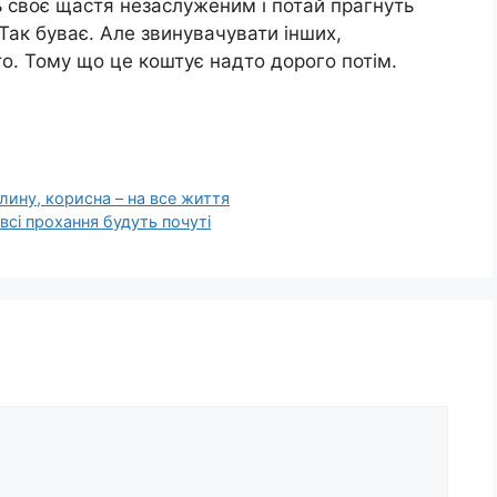
ь своє щастя незаслуженим і потай прагнуть
ак буває. Але звинувачувати інших,
то. Тому що це коштує надто дорого потім.
лину, корисна – на все життя
 всі прохання будуть почуті