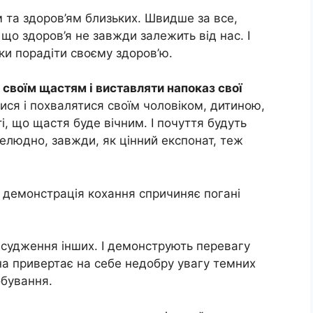
 та здоров’ям близьких. Швидше за все,
що здоров’я не завжди залежить від нас. І
ки порадіти своєму здоров’ю.
я своїм щастям і виставляти напоказ свої
ися і похвалятися своїм чоловіком, дитиною,
, що щастя буде вічним. І почуття будуть
селюдно, завжди, як цінний експонат, теж
а демонстрація кохання спричиняє погані
засудження інших. І демонструють перевагу
на привертає на себе недобру увагу темних
обування.