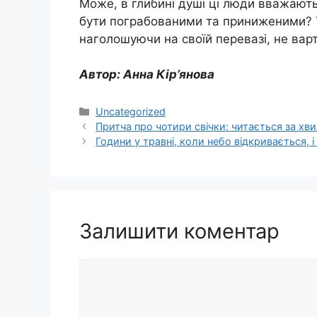
Може, в глибині душі ці люди вважают
бути пограбованими та приниженими? Т
наголошуючи на своїй перевазі, не вар
Автор: Анна Кір’янова
Категорії
Uncategorized
Притча про чотири свічки: читається за хви
Години у травні, коли небо відкривається, і
Залишити коментар
Коментар