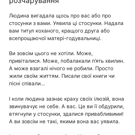
розчарування
Людина вигадала щось про вас або про
стосунки з вами. Уявила ці стосунки. Надала
вам титул коханого, кращого друга або
всепрощаючої матері-годувальниці.
Ви зовсім цього не хотіли. Може,
привіталися. Може, побалакали п’ять хвилин.
А може взагалі нічого не робили. Просто
жили своїм життям. Писали свої книги чи
пісні співали…
І коли людина зазнає краху своїх ілюзій, вона
звинувачує не себе. А вас. Це ви її обдурили,
втягнули у стосунки, здалися привабливими!
А ви зовсім не такі, якими вона вас уявила.