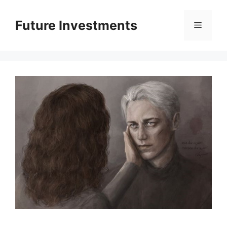
Перейти
до
Future Investments
Меню
вмісту