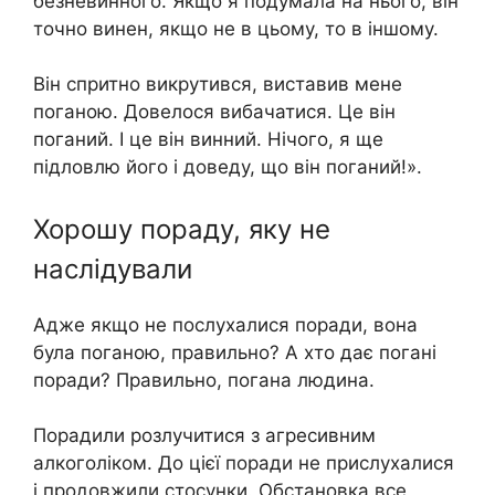
безневинного. Якщо я подумала на нього, він
точно винен, якщо не в цьому, то в іншому.
Він спритно викрутився, виставив мене
поганою. Довелося вибачатися. Це він
поганий. І це він винний. Нічого, я ще
підловлю його і доведу, що він поганий!».
Хорошу пораду, яку не
наслідували
Адже якщо не послухалися поради, вона
була поганою, правильно? А хто дає погані
поради? Правильно, погана людина.
Порадили розлучитися з агресивним
алкоголіком. До цієї поради не прислухалися
і продовжили стосунки. Обстановка все