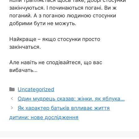
Коли трапляється щось таке, добрі стосунки
закінчуються. І починаються погані. Ви ж
поганий. А з поганою людиною стосунки
добрими бути не можуть.
Найкраще – якщо стосунки просто
закінчаться.
Але навіть не сподівайтеся, що вас
вибачать…
Категорії
Uncategorized
Один мудрець сказав: жінки, як яблука…
Як характер батьків впливає життя
дитини: нове дослідження