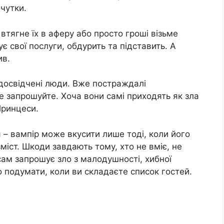
чутки.
 втягне їх в аферу або просто гроші візьме
ує свої послуги, обдурить та підставить. А
ив.
 досвідчені люди. Вже постраждалі
 не запрошуйте. Хоча вони самі приходять як зла
Принцеси.
 – вaмпiр може вкycити лише тоді, коли його
 зміст. Шкоди завдають тому, хто не вміє, не
сам запрошує зло з малодушності, хибної
о подумати, коли ви складаєте список гостей.