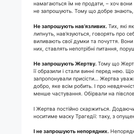
намагаються їм не продати, – хоч вони г
не запрошують. Тому що добре знають, 
Не запрошують нав’язливих.
Тих, які 
липнуть, нав’язуються, говорять про с
виливають свої думки та почуття. Вон
них, ставлять непотрібні питання, пору
Не запрошують Жертву.
Тому що Жертв
її образили і стали винні перед нею. Що
запропонували присісти… Жертва уважно
добро, яке всім робить. І про невдячн
менше частування. Обірвали на півслові
І Жертва постійно скаржиться. Додаючи:
носитиме маску Трагедії: таку, з опущ
І не запрошують непорядних.
Непорядн