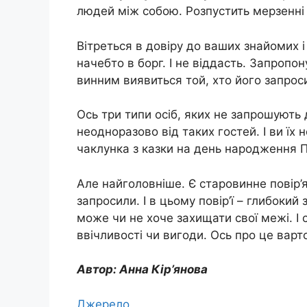
людей між собою. Розпустить мерзенні 
Вітреться в довіру до ваших знайомих і
начебто в борг. І не віддасть. Запропон
винним виявиться той, хто його запрос
Ось три типи осіб, яких не запрошують
неодноразово від таких гостей. І ви їх
чаклунка з казки на день народження 
Але найголовніше. Є старовинне повір’я
запросили. І в цьому повір’ї – глибокий
може чи не хоче захищати свої межі. І 
ввічливості чи вигоди. Ось про це варт
Автор: Анна Кір’янова
Джерело