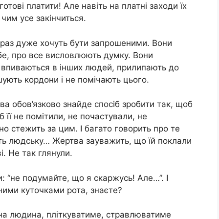
отові платити! Але навіть на платні заходи їх
чим усе закінчиться.
якраз дуже хочуть бути запрошеними. Вони
ебе, про все висловлюють думку. Вони
и впиваються в інших людей, прилипають до
шують кордони і не помічають цього.
а обов’язково знайде спосіб зробити так, щоб
б її не помітили, не почастували, не
 стежить за цим. І багато говорить про те
ість людську… Жертва зауважить, що їй поклали
. Не так глянули.
 “не подумайте, що я скаржусь! Але…”. І
еними куточками рота, знаєте?
а людина, пліткуватиме, стравлюватиме