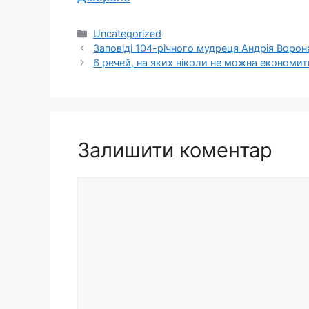
Категорії
Uncategorized
Заповіді 104-річного мудреця Андрія Ворона:
6 речей, на яких ніколи не можна економит
Залишити коментар
Коментар