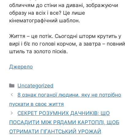
обличчям до стіни на дивані, зображуючи
образу на всіх і все? Це лише
кінематографічний шаблон.
Життя – це потік. Сьогодні шторм крутить у
вирі і б’є по голові корчом, а завтра – повний
штиль та золото пісків.
Джерело
Категорії
Uncategorized
8 ознак поганої людини, яку не потрібно
пускати в своє життя
СЕКРЕТ РОЗУМНИХ ДАЧНИКІВ: ЩО
ПОСАДИТИ МІЖ РЯДАМИ КАРТОПЛІ, ЩОБ
ОТРИМАТИ ГІГАНТСЬКИЙ УРОЖАЙ