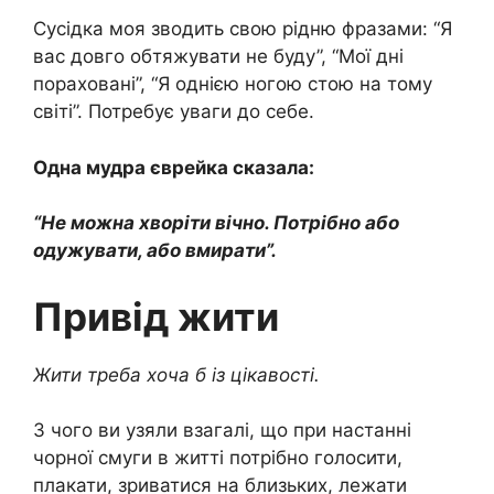
Сусідка моя зводить свою рідню фразами: “Я
вас довго обтяжувати не буду”, “Мої дні
пораховані”, “Я однією ногою стою на тому
світі”. Потребує уваги до себе.
Одна мудра єврейка сказала:
“Не можна хворіти вічно. Потрібно або
одужувати, або вмиpaти”.
Привід жити
Жити треба хоча б із цікавості.
З чого ви узяли взагалі, що при настанні
чорної смуги в житті потрібно голосити,
плакати, зриватися на близьких, лежати