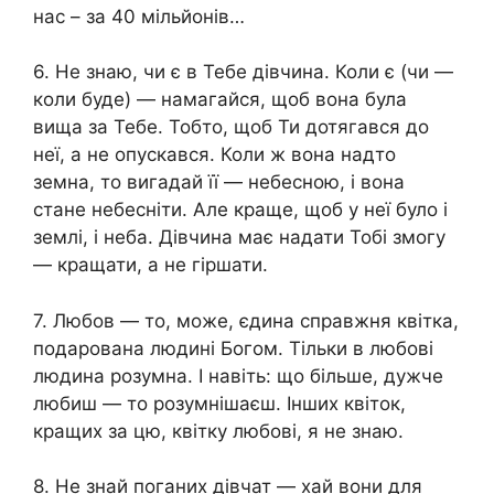
нас – за 40 мільйонів…
6. Не знаю, чи є в Тебе дівчина. Коли є (чи —
коли буде) — намагайся, щоб вона була
вища за Тебе. Тобто, щоб Ти дотягався до
неї, а не опускався. Коли ж вона надто
земна, то вигадай її — небесною, і вона
стане небесніти. Але краще, щоб у неї було і
землі, і неба. Дівчина має надати Тобі змогу
— кращати, а не гіршати.
7. Любов — то, може, єдина справжня квітка,
подарована людині Богом. Тільки в любові
людина розумна. І навіть: що більше, дужче
любиш — то розумнішаєш. Інших квіток,
кращих за цю, квітку любові, я не знаю.
8. Не знай поганих дівчат — хай вони для