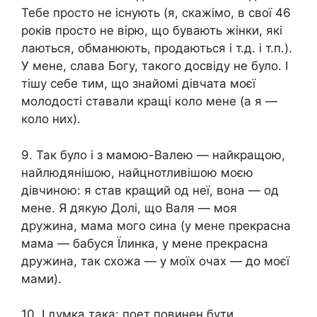
Тебе просто не існують (я, скажімо, в свої 46
років просто не вірю, що бувають жінки, які
лаються, обманюють, продаються і т.д. і т.п.).
У мене, слава Богу, такого досвіду не було. І
тішу себе тим, що знайомі дівчата моєї
молодості ставали кращі коло мене (а я —
коло них).
9. Так було і з мамою-Валею — найкращою,
найлюдянішою, найцнотливішою моєю
дівчиною: я став кращий од неї, вона — од
мене. Я дякую Долі, що Валя — моя
дружина, мама мого сина (у мене прекрасна
мама — бабуся Їлинка, у мене прекрасна
дружина, так схожа — у моїх очах — до моєї
мами).
10. І думка така: поет повинен бути