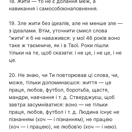
18. Жити — то не є долання меж, а
навикання і самособоюнаповнення.
19. Зле жити без ідеалів, але не менше зле —
з ідеалами. Втім, уточнити смисл слова
“жити“ я б не наважився: у мої 46 років воно
таке ж таємниче, як і в Твої. Роки пішли
тільки на те, щоб сказати: і не це, і не це, і не
це.
20. Не знаю, чи Ти повторював ці слова, чи,
може, тільки допоминаєшся: життя — це
праця, любов, футбол, боротьба, щастя,
мандри, навчання і т. д. Стверджуєш, щоб
завтра засумніватися: воно — не тільки
праця, любов, футбол і т. д. Людина існує не
пізнанням (хоч — і пізнанням), не працею
(хоч — і працею), не любов’ю (хоч — і нею).