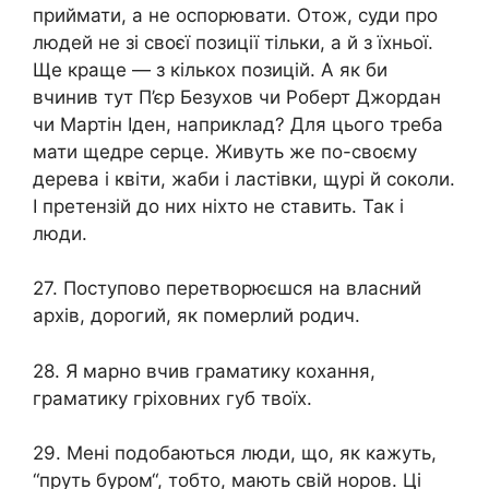
приймати, а не оспорювати. Отож, суди про
людей не зі своєї позиції тільки, а й з їхньої.
Ще краще — з кількох позицій. А як би
вчинив тут П’єр Безухов чи Роберт Джордан
чи Мартін Іден, наприклад? Для цього треба
мати щедре серце. Живуть же по-своєму
дерева і квіти, жаби і ластівки, щурі й соколи.
І претензій до них ніхто не ставить. Так і
люди.
27. Поступово перетворюєшся на власний
архів, дорогий, як померлий родич.
28. Я марно вчив граматику кохання,
граматику гріховних губ твоїх.
29. Мені подобаються люди, що, як кажуть,
“пруть буром“, тобто, мають свій норов. Ці