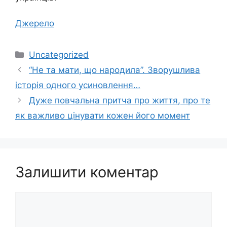
Джерело
Категорії
Uncategorized
“Не та мати, що народила”. Зворушлива
історія одного усиновлення…
Дуже повчальна притча про життя, про те
як важливо цінувати кожен його момент
Залишити коментар
Коментар