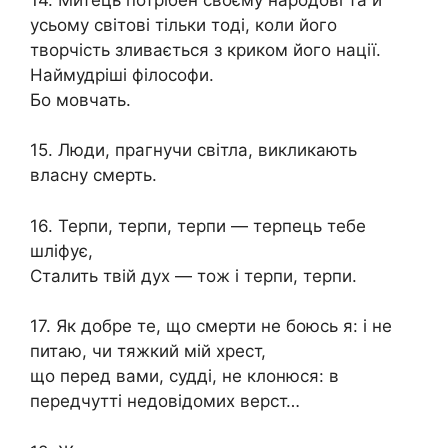
усьому світові тільки тоді, коли його
творчість зливається з криком його нації.
Наймудріші філософи.
Бо мовчать.
15. Люди, прагнучи світла, викликають
власну смeрть.
16. Терпи, терпи, терпи — терпець тебе
шліфує,
Сталить твій дух — тож і терпи, терпи.
17. Як добре те, що смeрти не боюсь я: і не
питаю, чи тяжкий мій хрест,
що перед вами, судді, не клонюся: в
передчутті недовідомих верст…