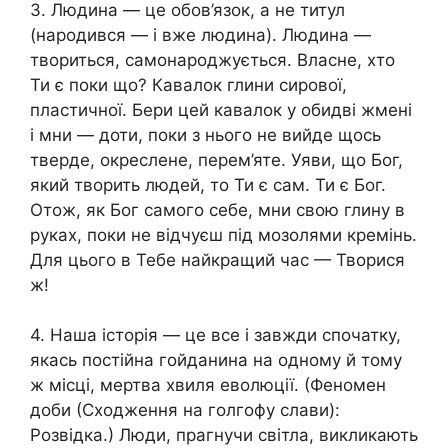
3. Людина — це обов’язок, а не титул
(народився — і вже людина). Людина —
твориться, самонароджується. Власне, хто
Ти є поки що? Кавалок глини сирової,
пластичної. Бери цей кавалок у обидві жмені
і мни — доти, поки з нього не вийде щось
тверде, окреслене, перем’яте. Уяви, що Бог,
який творить людей, то Ти є сам. Ти є Бог.
Отож, як Бог самого себе, мни свою глину в
руках, поки не відчуєш під мозолями кремінь.
Для цього в Тебе найкращий час — Творися
ж!
4. Наша історія — це все і завжди спочатку,
якась постійна гойданина на одному й тому
ж місці, мертва хвиля еволюції. (Феномен
доби (Сходження на голгофу слави):
Розвідка.) Люди, прагнучи світла, викликають