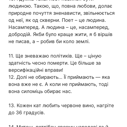
людиною. Такою, що, повна любови, долає
природне почуття зненависти, звільнюється
од неї, як од скверни. Поет – це людина.
Насамперед. А людина – це, насамперед,
добродій. Якби було краще жити, я б віршів
не писав, а – робив би коло землі.
11. Ще зневажаю політиків. Ще – ціную
здатність чесно померти. Це більше за
версифікаційні вправи!
12. Долі не обирають… Її приймають — яка
вона вже не є. А коли не приймають, тоді
вона силоміць обирає нас.
13. Кожен кат любить червоне вино, нагріте
до 36 градусів.
14. Митець потрібен своєму народові та й