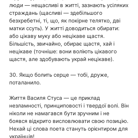
люди — нещасливі в житті, зазнають усіляких
страждань (щасливі — здебільшого
безхребетні, ті, що, як покірне телятко, дві
матки ссуть). У житті доводиться обирати:
або цікаву муку або нецікаве щастя.
Більшість, звичайно, обирає щастя, хай і
нецікаве (точніше: вони воліють цікавого
щастя, але здобувають украй нецікаве).
30. Якщо болить серце — тобі, друже,
поталанило.
Життя Василя Стуса — це приклад
незламності, принциповості і твердої волі. Він
ніколи не намагався бути зручним і не
боявся відкрито висловлювати свою позицію.
Нехай ці слова поета стануть орієнтиром для
українців!