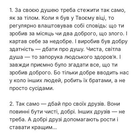
1. За своєю душею треба стежити так само,
як за тілом. Коли я був у Твоєму віці, то
регулярно влаштовував собі сповідь: що ти
зробив за місяць чи два доброго, що злого. І
картав себе за недобре. І виробив був добру
здатність — дбати про душу. Чиста, світла
душа — то запорука людського здоров’я. І
завжди приємно було згадати все, що ти
зробив доброго. Бо тільки добре вводить нас
у коло інших людей, робить їх братами, а не
просто сусідами.
2. Так само — дбай про своїх друзів. Вони
повинні бути чисті, добрі. Інших друзів — не
треба. А добрі друзі допомагають рости і
ставати кращим…