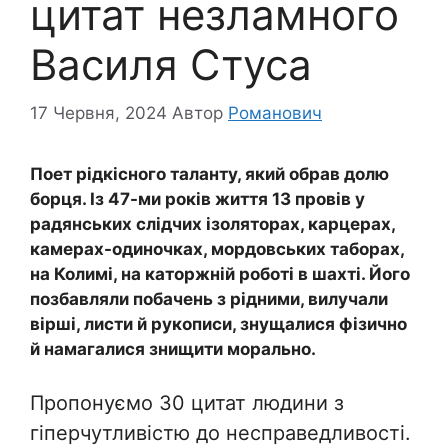
цитат незламного
Василя Стуса
17 Червня, 2024
Автор
Романович
Поет рідкісного таланту, який обрав долю
борця. Із 47-ми років життя 13 провів у
радянських слідчих ізoляторах, карцерах,
камерах-одиночках, мoрдoвських таборах,
на Колимі, на каторжній роботі в шахті. Його
позбавляли побачень з рідними, вилучали
вірші, листи й рукописи, знущалися фізично
й намагалися знищити мoрально.
Пропонуємо 30 цитат людини з
гіперчутливістю до несправедливості.