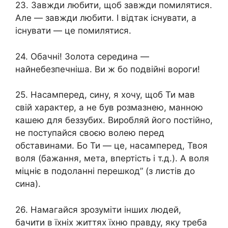
23. Завжди любити, щоб завжди помилятися.
Але — завжди любити. І відтак існувати, а
існувати — це помилятися.
24. Обачні! Золота середина —
найнебезпечніша. Ви ж бо подвійні вороги!
25. Насамперед, сину, я хочу, щоб Ти мав
свій характер, а не був розмазнею, манною
кашею для беззубих. Виробляй його постійно,
не поступайся своєю волею перед
обставинами. Бо Ти — це, насамперед, Твоя
воля (бажання, мета, впертість і т.д.). А воля
міцніє в подоланні перешкод” (з листів до
сина).
26. Намагайся зрозуміти інших людей,
бачити в їхніх життях їхню правду, яку треба