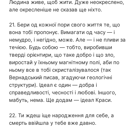
Людина живе, щоб жити. Дуже неокреслено,
але окресленіше не сказав ще ніхто.
21. Бери од кожної пори свого життя те, що
вона тобі пропонує. Вимагати од часу — і
немудро, і негідно, може. Але — і не пливи за
течією. Будь собою — тобто, виробивши
тверді орієнтири, що таке добро і що зло,
виростай у їхньому магнітному полі, аби по
ньому все в тобі скристалізувалося (так
Вернадський писав, згадуючи геологічні
структури). Ідеал є один — добра і
справедливості, чесності і любові. Іншого,
мабуть, нема. Ще додам — ідеал Краси.
22. Ти ждеш іще народження для себе, а
смeрть ввійшла у тебе вже давно.