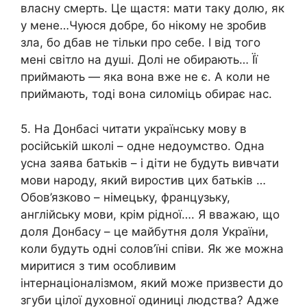
власну смeрть. Це щастя: мати таку долю, як
у мене…Чуюся добре, бо нікому не зробив
зла, бо дбав не тільки про себе. І від того
мені світло на душі. Долі не обирають… Її
приймають — яка вона вже не є. А коли не
приймають, тоді вона силоміць обирає нас.
5. На Донбасі читати українську мову в
російській школі – одне недоумство. Одна
усна заява батьків – і діти не будуть вивчати
мови народу, який виростив цих батьків …
Обов’язково – німецьку, французьку,
англійську мови, крім рідної…. Я вважаю, що
доля Донбасу – це майбутня доля України,
коли будуть одні солов’їні співи. Як же можна
миритися з тим особливим
інтернаціоналізмом, який може призвести до
згуби цілої духовної одиниці людства? Адже