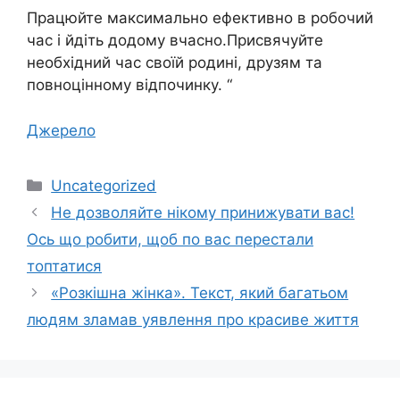
Працюйте максимально ефективно в робочий
час і йдіть додому вчасно.Присвячуйте
необхідний час своїй родині, друзям та
повноцінному відпочинку. “
Джерело
Категорії
Uncategorized
Не дозволяйте нікому принижувати вас!
Ось що робити, щоб по вас перестали
топтатися
«Розкішна жінка». Текст, який багатьом
людям зламав уявлення про красиве життя