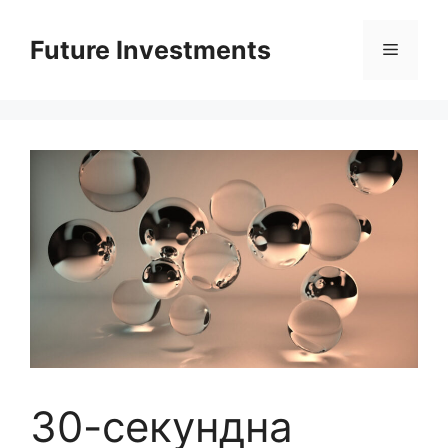
Перейти
до
Future Investments
Меню
вмісту
30-секундна