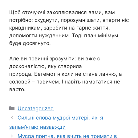
Щоб оточуючі захоплювалися вами, вам
потрібно: схуднути, порозумнішати, втерти ніс
кривдникам, заробити на гарне життя,
допомогти нужденним. Тоді план мінімум
буде досягнуто.
Але ви повинні зрозуміти: ви вже є
досконалістю, яку створила
природа. Бегемот ніколи не стане ланню, а
соловей – павичем. І навіть намагатися не
варто.
Категорії
Uncategorized
Сильні слова мудрої матері, які я
запам’ятаю назавжди
Мудра притча, яка вчить не тримати в