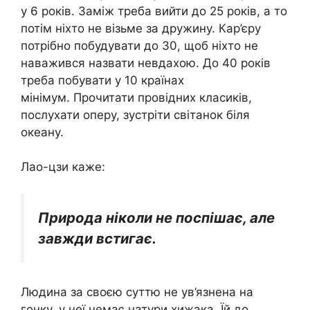
у 6 років. Заміж треба вийти до 25 років, а то
потім ніхто не візьме за дружину. Кар’єру
потрібно побудувати до 30, щоб ніхто не
наважився назвати невдахою. До 40 років
треба побувати у 10 країнах
мінімум. Прочитати провідних класиків,
послухати оперу, зустріти світанок біля
океану.
Лао-цзи каже:
Природа ніколи не поспішає, але
завжди встигає.
Людина за своєю суттю не ув’язнена на
гонку, у неї немає натури хижака. Їй до