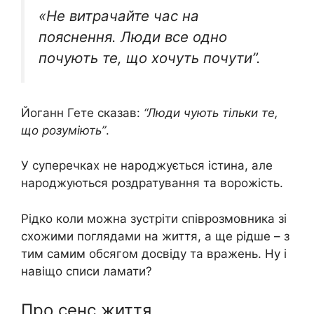
«Не витрачайте час на
пояснення. Люди все одно
почують те, що хочуть почути”.
Йоганн Гете сказав:
“Люди чують тільки те,
що розуміють”
.
У суперечках не народжується істина, але
народжуються роздратування та ворожість.
Рідко коли можна зустріти співрозмовника зі
схожими поглядами на життя, а ще рідше – з
тим самим обсягом досвіду та вражень. Ну і
навіщо списи ламати?
Про сенс життя