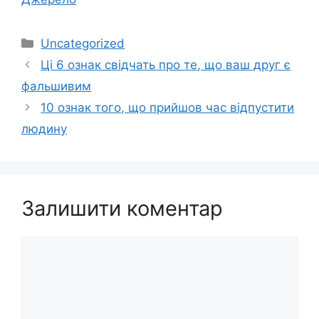
Категорії
Uncategorized
Ці 6 ознак свідчать про те, що ваш друг є
фальшивим
10 ознак того, що прийшов час відпустити
людину
Залишити коментар
Коментар