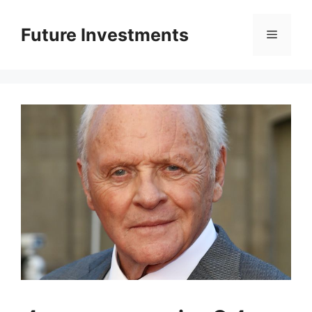
Перейти
до
Future Investments
Меню
вмісту