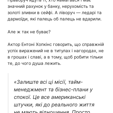
Праворуч йдуть ті, хто намагався і має
значний рахунок у банку, нерухомість та
золоті зливки в сейфі. А ліворуч — ледарі та
дармоїди, які палець об палець не вдарили.
Але ж так не буває?
Актор Ентоні Хопкінс говорить, що справжній
успіх виражений не в титулах і нагородах, не
в грошах і славі, а в тому, щоб робити тільки
те, до чого душа лежить.
«Залиште всі ці місії, тайм-
менеджмент та бізнес-плани у
спокої. Це все американські
штучки, які до реального життя
не мають відношення. Просто