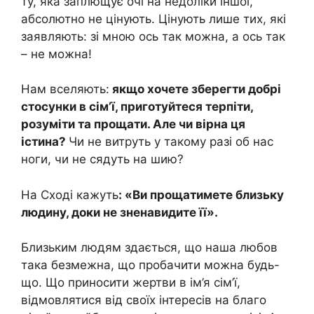
ту, яка заплющує очі на недоліки іншої,
абсолютно не цінують. Цінують лише тих, які
заявляють: зі мною ось так можна, а ось так
– не можна!
Нам вселяють:
якщо хочете зберегти добрі
стосунки в сім’ї, приготуйтеся терпіти,
розуміти та прощати. Але чи вірна ця
істина?
Чи не витруть у такому разі об нас
ноги, чи не сядуть на шию?
На Сході кажуть
: «Ви прощатимете близьку
людину, доки не зненавидите її».
Близьким людям здається, що наша любов
така безмежна, що пробачити можна будь-
що. Що приносити жертви в ім’я сім’ї,
відмовлятися від своїх інтересів на благо