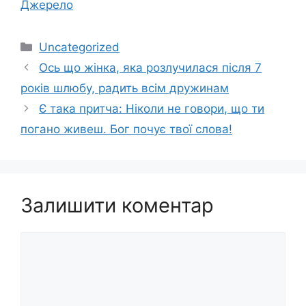
Джерело
Категорії
Uncategorized
Ось що жінка, яка розлучилася після 7
років шлюбу, радить всім дружинам
Є така притча: Ніколи не говори, що ти
погано живеш. Бог почує твої слова!
Залишити коментар
Коментар