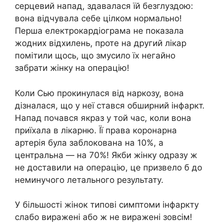
серцевий напад, здавалася їй безглуздою:
вона відчувала себе цілком нормально!
Перша електрокардіограма не показала
жодних відхилень, проте на другий лікар
помітили щось, що змусило їх негайно
забрати жінку на операцію!
Коли Сью прокинулася від наркозу, вона
дізналася, що у неї стався обширний інфаркт.
Напад почався якраз у той час, коли вона
приїхала в лікарню. Її права коронарна
артерія була заблокована на 10%, а
центральна — на 70%! Якби жінку одразу ж
не доставили на операцію, це призвело б до
неминучого летального результату.
У більшості жінок типові симптоми інфаркту
слабо виражені або ж не виражені зовсім!