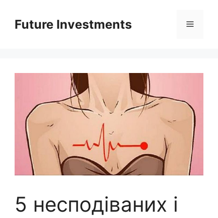
Перейти
до
Future Investments
Меню
вмісту
5 несподіваних і