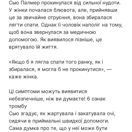
Сью Палмер прокинулася від сильної нудоти.
У жінки почалася блювота, але, прийнявши
це за звичайне отруєння, вона збиралася
лягти спати. Однак її чоловік наполіг на тому,
щоб вона звернулася за медичною
допомогою. Як виявилося пізніше, це
врятувало їй життя.
«Якщо б я лягла спати того ранку, як і
збиралася, я могла б не прокинутися», —
каже жінка.
Ці симптоми можуть виявитися
небезпечніше, ніж ви думаєте! 6 ознак
тромбу
Сью згадує, як жартувала і закатувала очі,
сидячи в приймальні швидкої допомоги.
Сама думка про те, що у неї може бути