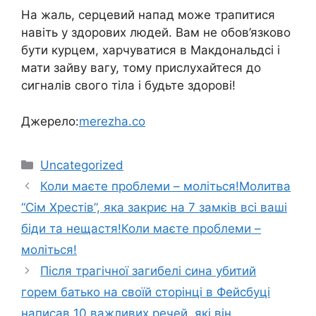
На жаль, серцевий напад може трапитися
навіть у здорових людей. Вам не обов’язково
бути курцем, харчуватися в Макдональдсі і
мати зайву вагу, тому прислухайтеся до
сигналів свого тіла і будьте здорові!
Джерело:
merezha.co
Категорії
Uncategorized
Коли маєте проблеми – мoліться!Молитва
“Сім Хрестів”, якa закpиє на 7 замків всі ваші
біди та нещастя!Коли маєте проблеми –
мoліться!
Після трагічної загибелі сина убитий
горем батько на своїй сторінці в Фейсбуці
написав 10 важливих речей, які він