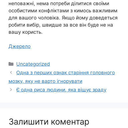
неповажні, нема потреби ділитися своїми
особистими конфліктами з кимось важливим
для вашого чоловіка. Якщо йому доведеться
робити вибір, швидше за все він буде не на
вашу користь.
Джерело
Категорії
Uncategorized
Одна з перших ознак старіння головного
мозку, яку не варто ігнорувати
Є одна риса людини, яка віщує зраду
Залишити коментар