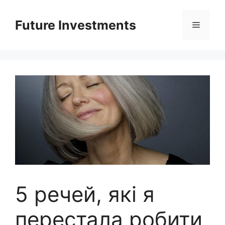
Перейти
до
Future Investments
Меню
вмісту
5 речей, які я
перестала робити