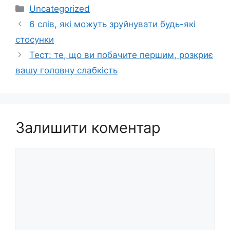
Категорії
Uncategorized
6 слів, які можуть зруйнувати будь-які
стосунки
Тест: те, що ви побачите першим, розкриє
вашу головну слабкість
Залишити коментар
Коментар