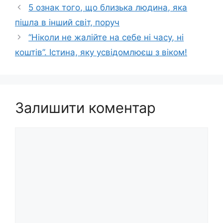
5 ознак того, що близька людина, яка
пішла в інший світ, поруч
“Ніколи не жалійте на себе ні часу, ні
коштів”. Істина, яку усвідомлюєш з віком!
Залишити коментар
Коментар