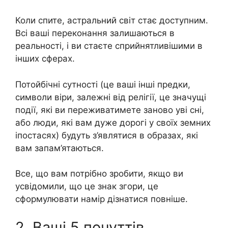
Коли спите, астральний світ стає доступним.
Всі ваші переконання залишаються в
реальності, і ви стаєте сприйнятливішими в
інших сферах.
Потойбічні сутності (це ваші інші предки,
символи віри, залежні від релігії, це значущі
події, які ви переживатимете заново уві сні,
або люди, які вам дуже дорогі у своїх земних
іпостасях) будуть з’являтися в образах, які
вам запам’ятаються.
Все, що вам потрібно зробити, якщо ви
усвідомили, що це знак згори, це
сформулювати намір дізнатися повніше.
2. Ваші 5 почуттів