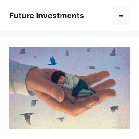
Перейти
до
Future Investments
Меню
вмісту