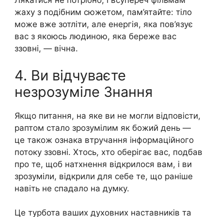
Лякатися не потрібно, і всупереч фільмам
жаху з подібним сюжетом, пам’ятайте: тіло
може вже зотліти, але енергія, яка пов’язує
вас з якоюсь людиною, яка береже вас
ззовні, — вічна.
4. Ви відчуваєте
незрозуміле Знання
Якщо питання, на яке ви не могли відповісти,
раптом стало зрозумілим як божий день —
це також ознака втручання інформаційного
потоку ззовні. Хтось, хто оберігає вас, подбав
про те, щоб натхнення відкрилося вам, і ви
зрозуміли, відкрили для себе те, що раніше
навіть не спадало на думку.
Це турбота ваших духовних наставників та