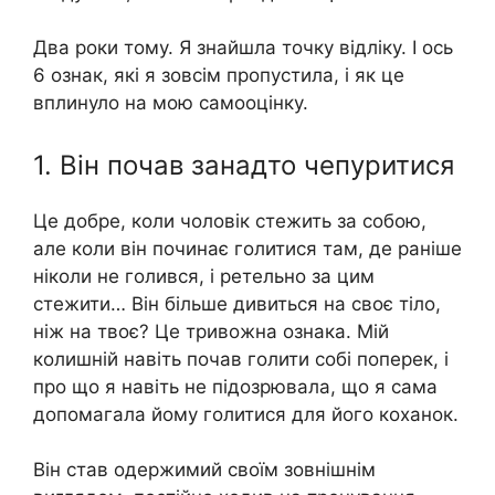
Два роки тому. Я знайшла точку відліку. І ось
6 ознак, які я зовсім пропустила, і як це
вплинуло на мою самооцінку.
1. Він почав занадто чепуритися
Це добре, коли чоловік стежить за собою,
але коли він починає голитися там, де раніше
ніколи не голився, і ретельно за цим
стежити… Він більше дивиться на своє тіло,
ніж на твоє? Це тривожна ознака. Мій
колишній навіть почав голити собі поперек, і
про що я навіть не підозрювала, що я сама
допомагала йому голитися для його коханок.
Він став одержимий своїм зовнішнім