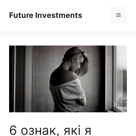
Перейти
до
Future Investments
Меню
вмісту
6 ознак, які я