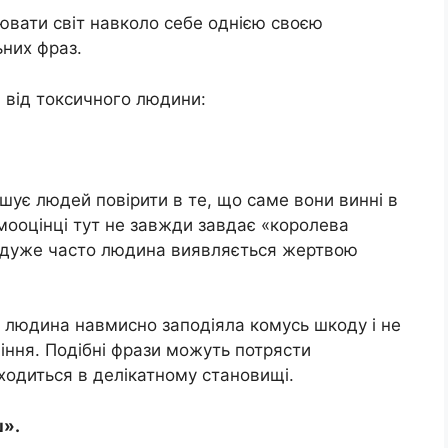
ювати світ навколо себе однією своєю
ьних фраз.
и від токсичного людини:
ує людей повірити в те, що саме вони винні в
мооцінці тут не завжди завдає «королева
 – дуже часто людина виявляється жертвою
а людина навмисно заподіяла комусь шкоду і не
ління. Подібні фрази можуть потрясти
ходиться в делікатному становищі.
ш».