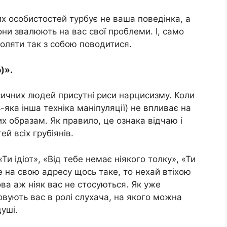
их особистостей турбує не ваша поведінка, а
они звалюють на вас свої проблеми. І, само
воляти так з собою поводитися.
)».
сичних людей присутні риси нарцисизму. Коли
яка інша техніка маніпуляції) не впливає на
х образам. Як правило, це ознака відчаю і
й всіх грубіянів.
и ідіот», «Від тебе немає ніякого толку», «Ти
 на свою адресу щось таке, то нехай втіхою
ова аж ніяк вас не стосуються. Як уже
овують вас в ролі слухача, на якого можна
уші.