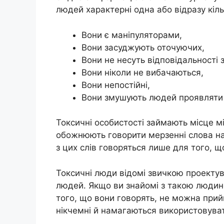
людей характерні одна або відразу кіль
Вони є маніпуляторами,
Вони засуджують оточуючих,
Вони не несуть відповідальності з
Вони ніколи не вибачаються,
Вони непостійні,
Вони змушують людей проявляти 
Токсичні особистості займають місце м
обожнюють говорити мерзенні слова на 
з цих слів говоряться лише для того, що
Токсичні люди відомі звичкою проектув
людей. Якщо ви знайомі з такою людино
того, що вони говорять, не можна прий
нікчемні й намагаються використовува