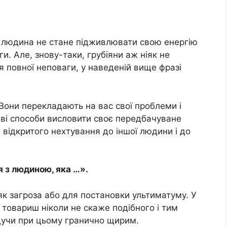
 людина не стане підживлювати свою енергію
. Але, знову-таки, грубіяни аж ніяк не
я повної неповаги, у наведеній вище фразі
 Вони перекладають на вас свої проблеми і
иві способи висловити своє передбачуване
 відкритого нехтування до іншої людини і до
я з людиною, яка …».
як загроза або для постановки ультиматуму. У
 товариш ніколи не скаже подібного і тим
удучи при цьому гранично щирим.