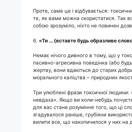
Проте, саме це і відбувається: токсичн
те, як вами можна скористатися. Так в
собою зрозуміло, ніхто не повинен доз
6.
«Ти … (вставте будь образливе слово
Немає нічого дивного в тому, що у ток
пасивно-агресивна поведінка (або будь-
жертву, вони вдаються до старих добри
морального каліцтва – природних якосте
Три улюблені фрази токсичної людини: «Т
невдаха». Якщо ви коли-небудь почуєте
для вас стане розуміння того, що ці сл
згадувалося раніше, грубіяни використ
вилити все, що накопичилося у них на д