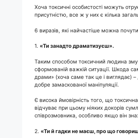
Хоча токсичні особистості можуть отру
присутністю, все ж у них є кілька загал
6 виразів, які найчастіше можна почут
1.
«Ти занадто драматизуєш».
Таким способом токсичний людина змуш
сформованій важкій ситуації. Шкода са
драми» (хоча саме так це і виглядає)
добре замаскованої маніпуляції.
Є висока ймовірність того, що токсичн
відчуває при цьому ніяких докорів сум
співрозмовника, особливо якщо він зна
2.
«Ти й гадки не маєш, про що говори