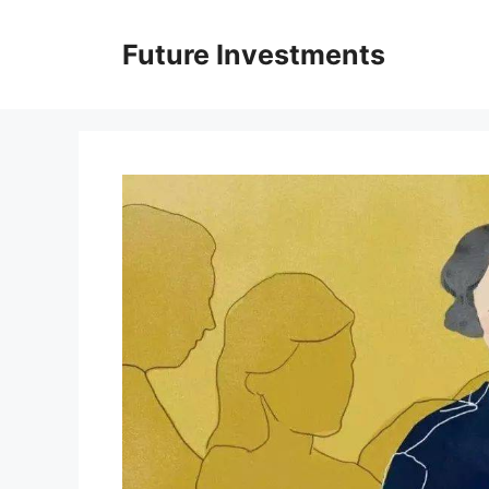
Перейти
до
Future Investments
вмісту