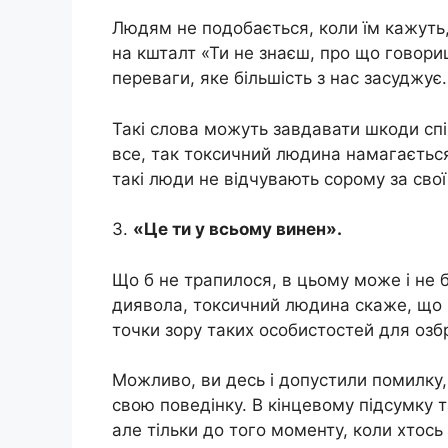
Людям не подобається, коли їм кажуть
на кшталт «Ти не знаєш, про що говори
переваги, яке більшість з нас засуджує.
Такі слова можуть завдавати шкоди сп
все, так токсичний людина намагається 
такі люди не відчувають сорому за свої 
3.
«Це ти у всьому винен».
Що б не трапилося, в цьому може і не 
диявола, токсичний людина скаже, що в
точки зору таких особистостей для озб
Можливо, ви десь і допустили помилку,
свою поведінку. В кінцевому підсумку 
але тільки до того моменту, коли хтось