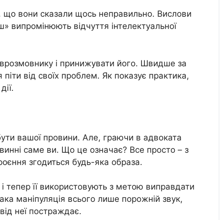
, що вони сказали щось неправильно. Вислови
ш» випромінюють відчуття інтелектуальної
іврозмовнику і принижувати його. Швидше за
піти від своїх проблем. Як показує практика,
дії.
бути вашої провини. Але, граючи в адвоката
инні саме ви. Що це означає? Все просто – з
роєння згодиться будь-яка образа.
 і тепер її використовують з метою виправдати
така маніпуляція всього лише порожній звук,
 від неї постраждає.