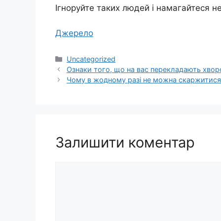
Ігноруйте таких людей і намагайтеся не
Джерело
Категорії
Uncategorized
Ознаки того, що на вас перекладають хвор
Чому в жодному разі не можна скаржитися
Залишити коментар
Коментар