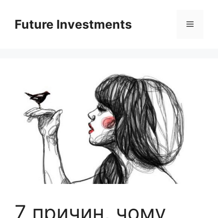
Перейти
до
Future Investments
Меню
вмісту
7 причин, чому