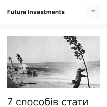
Перейти
до
Future Investments
Меню
вмісту
7 способів стати