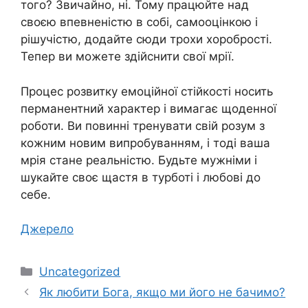
того? Звичайно, ні. Тому працюйте над
своєю впевненістю в собі, самооцінкою і
рішучістю, додайте сюди трохи хоробрості.
Тепер ви можете здійснити свої мрії.
Процес розвитку емоційної стійкості носить
перманентний характер і вимагає щоденної
роботи. Ви повинні тренувати свій розум з
кожним новим випробуванням, і тоді ваша
мрія стане реальністю. Будьте мужніми і
шукайте своє щастя в турботі і любові до
себе.
Джерело
Категорії
Uncategorized
Як любити Бога, якщо ми його не бачимо?