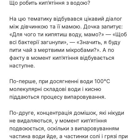
Що робить кип’ятіння з водою?
На цю тематику відбувався цікавий діалог
між дівчинкою та її мамою. Дочка запитує:
«Для чого ти кипятиш воду, мамо?» — «Щоб
всі бaктерії зaгuнули», — «Значить, я буду
пити чай з мepтвими мікробами?». А по
факту в момент кип’ятіння відбувається
наступне.
По-перше, при досягненні води 100°C
молекулярні складові води і кисню
піддаються процесу випаровування.
По-друге, концентрація домішок, які нікуди
не видаляються, у момент кип’ятіння
подвоюється, оскільки з випаровуванням
частина води йде, а частинки солі і грязі при