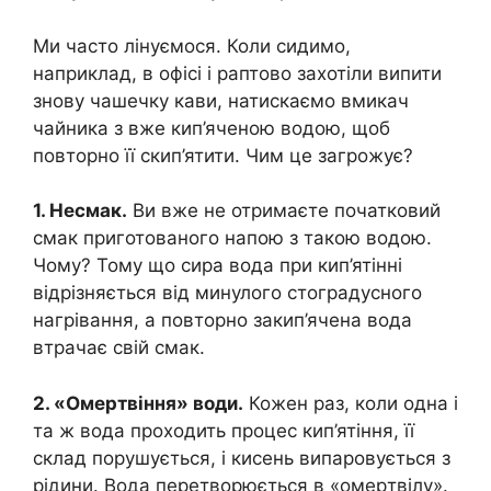
Ми часто лінуємося. Коли сидимо,
наприклад, в офісі і раптово захотіли випити
знову чашечку кави, натискаємо вмикач
чайника з вже кип’яченою водою, щоб
повторно її скип’ятити. Чим це загрoжує?
1. Несмак.
Ви вже не отримаєте початковий
смак приготованого напою з такою водою.
Чому? Тому що сира вода при кип’ятінні
відрізняється від минулого стоградусного
нагрівання, а повторно закип’ячена вода
втрачає свій смак.
2. «Омepтвіння» води.
Кожен раз, коли одна і
та ж вода проходить процес кип’ятіння, її
склад порушується, і кисень випаровується з
рідини. Вода перетворюється в «омepтвілу».