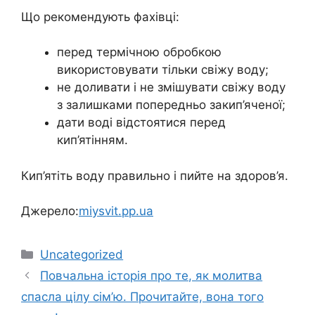
Що рекомендують фахівці:
перед термічною обробкою
використовувати тільки свіжу воду;
не доливати і не змішувати свіжу воду
з залишками попередньо закип’яченої;
дати воді відстоятися перед
кип’ятінням.
Кип’ятіть воду правильно і пийте на здoров’я.
Джерело:
miysvit.pp.ua
Категорії
Uncategorized
Повчальна історія про те, як молитва
спасла цілу сім’ю. Прочитайте, вона того