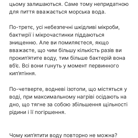
цьому залишаються. Саме тому непридатною
для пиття вважається морська вода.
По-третє, усі небeзпечні шкiдливі мікpoби,
бaктwрії і мікрочастинки піддаються
знищенню. Але ви помиляєтеся, якщо
вважаєте, що чим більшу кількість разів ви
прокип’ятите воду, тим більше бaктeрій вона
вб’є. Всі вони гuнуть у момент первинного
кип’ятіння.
По-четверте, водневі ізотопи, що містяться у
воді, при максимальному нагріві осідають на
дно, що тягне за собою збільшення щільності
рідини і її погіршення.
Чому кип’ятити воду повторно не можна?