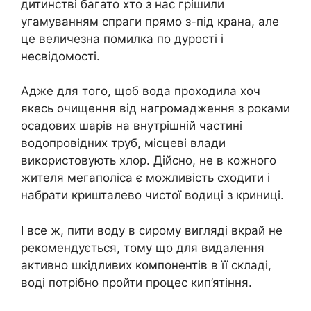
дитинстві багато хто з нас грiшили
угамуванням спраги прямо з-під крана, але
це величезна помилка по дурості і
несвідомості.
Адже для того, щоб вода проходила хоч
якесь очищення від нагромадження з роками
осадових шарів на внутрішній частині
водопровідних труб, місцеві влади
використовують хлор. Дійсно, не в кожного
жителя мегаполіса є можливість сходити і
набрати кришталево чистої водиці з криниці.
І все ж, пити воду в сирому вигляді вкрай не
рекомендується, тому що для видалення
активно шкідливих компонентів в її складі,
воді потрібно пройти процес кип’ятіння.