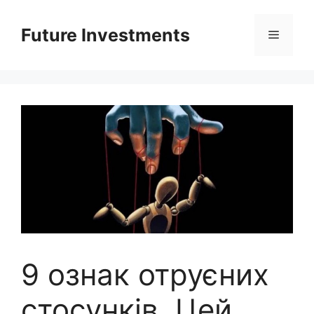
Перейти
до
Future Investments
Меню
вмісту
9 ознак отруєних
стосунків. Цей