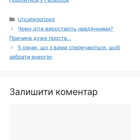
Категорії
Uncategorized
Чому діти виростають невдячними?
Причина дуже проста…
5 ознак, що з вами сперечаються, щоб
забрати енергію
Залишити коментар
Коментар