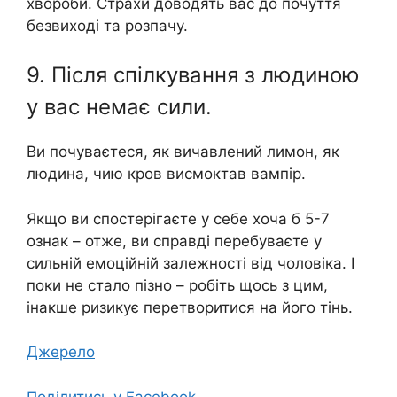
хвороби. Страхи доводять вас до почуття
безвиході та розпачу.
9. Після спілкування з людиною
у вас немає сили.
Ви почуваєтеся, як вичавлений лимон, як
людина, чию кров висмоктав вампір.
Якщо ви спостерігаєте у себе хоча б 5-7
ознак – отже, ви справді перебуваєте у
сильній емоційній залежності від чоловіка. І
поки не стало пізно – робіть щось з цим,
інакше ризикує перетворитися на його тінь.
Джерело
Поділитись у Facebook