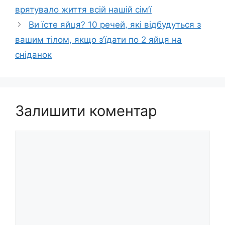
врятувало життя всій нашій сім’ї
Ви їсте яйця? 10 речей, які відбудуться з
вашим тілом, якщо з’їдати по 2 яйця на
сніданок
Залишити коментар
Коментар