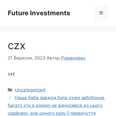
Перейти
до
Future Investments
Меню
вмісту
czx
21 Вересня, 2023
Автор
Романович
cxz
Категорії
Uncategorized
Наша баба завжди була дуже забобонна,
багато хто в родині не відносився до цього
серйозно, але одного разу її передчуття