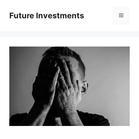
Перейти
до
Future Investments
Меню
вмісту