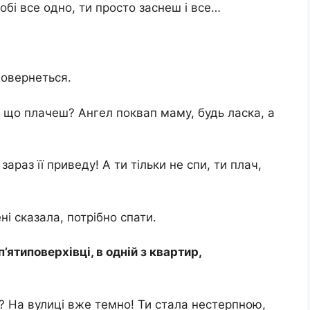
обі все одно, ти просто заснеш і все…
повернеться.
и що плачеш? Ангел поквап маму, будь ласка, а
зараз її приведу! А ти тільки не спи, ти плач,
ні сказала, потрібно спати.
’ятиповерхівці, в одній з квартир,
я? На вулиці вже темно! Ти стала нестерпною,