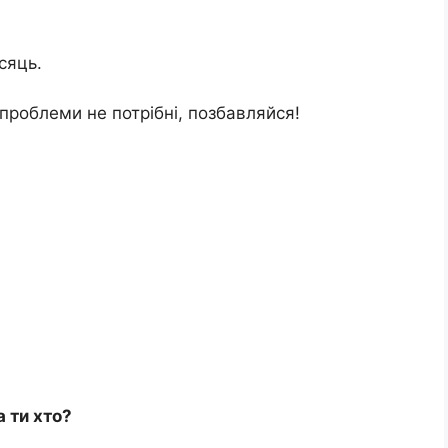
сяць.
проблеми не потрібні, позбавляйся!
а ти хто?