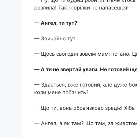
розлила! Так і горілки не напасешся!
— Ангел, ти тут?
— Звичайно тут.
— Щось сьогодні зовсім мамі погано. Ці
— А ти не звертай уваги. Не готовий ще
— Здається, вже готовий, але дуже бо
коли мене побачить?
— Що ти, вона обов’язково зрадіє! Хіб
— Ангел, а як там? Що там, за живото