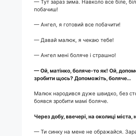
— Тут зараз зима. Навколо все біле, біл
побачиш!
— Ангел, я готовий все побачити!
— Давай малюк, я чекаю тебе!
— Ангел мені боляче і страшно!
— Ой, матінко, боляче-то як! Ой, допо
зробити щось? Допоможіть, боляче…
Малюк народився дуже швидко, без ст
боявся зробити мамі боляче.
Через добу, ввечері, на околиці міста,
— Ти синку на мене не ображайся. Зараз