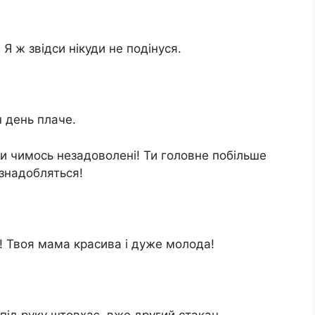
Я ж звідси нікуди не подінуся.
 день плаче.
 чимось незадоволені! Ти головне побільше
 знадобляться!
! Твоя мама красива і дуже молода!
під руку штовхає, вже другий стакан