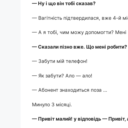
— Ну і що він тобі сказав?
— Вагітність підтвердилася, вже 4-й мі
— А я тобі, чим можу допомогти? Мені 
— Сказали пізно вже. Що мені робити?
— Забути мій телефон!
— Як забути? Ало — ало!
— Абонент знаходиться поза …
Минуло 3 місяці.
— Привіт малий! у відповідь — Привіт, 