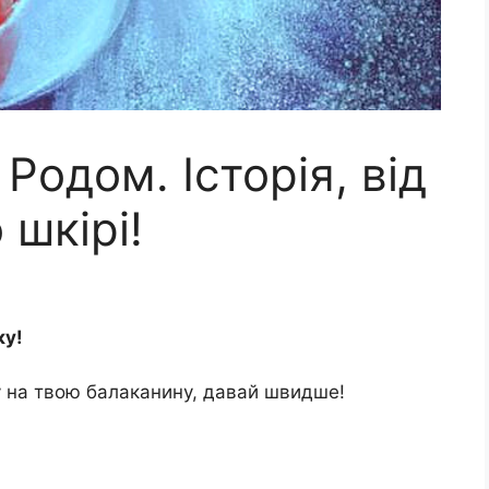
Родом. Історія, від
 шкірі!
ку!
у на твою балаканину, давай швидше!