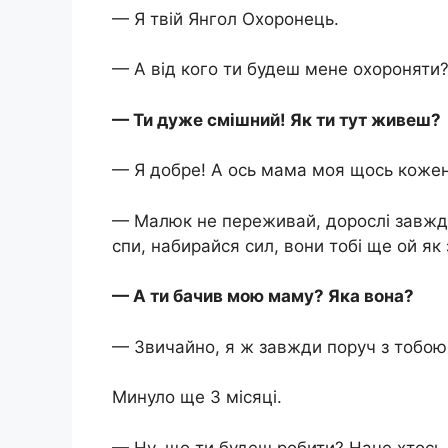
— Я твій Янгол Охоронець.
— А від кого ти будеш мене охороняти? 
— Ти дуже смішний! Як ти тут живеш?
— Я добре! А ось мама моя щось кожен
— Малюк не переживай, дорослі завжди
спи, набирайся сил, вони тобі ще ой як
— А ти бачив мою маму? Яка вона?
— Звичайно, я ж завжди поруч з тобою
Минуло ще 3 місяці.
— Ну, що ти будеш робити? Наче хтось 