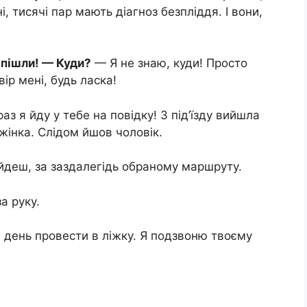
ні, тисячі пар мають діагноз безпліддя. І вони,
і пішли! — Куди?
— Я не знаю, куди! Просто
ір мені, будь ласка!
аз я йду у тебе на повідку! З під’їзду вийшла
інка. Слідом йшов чоловік.
 йдеш, за заздалегідь обраному маршруту.
а руку.
 день провести в ліжку. Я подзвоню твоєму