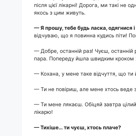
після цієї лікарні! Дорога, ми такі не од
якось з цим живуть.
— Я прошу, тебе будь ласка, одягнися 
відчуваю, що я повинна кудись піти! Пов
— Добре, останній раз! Чуєш, останній р
пара. Попереду йшла швидким кроком ж
— Кохана, у мене таке відчуття, що ти
— Ти не повіриш, але мене хтось веде з
— Ти мене лякаєш. Обіцяй завтра цілий
лікарю!
— Тихіше… ти чуєш, хтось плаче?