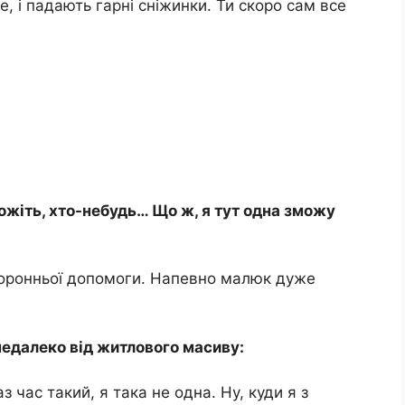
е, і падають гарні сніжинки. Ти скоро сам все
можіть, хто-небудь… Що ж, я тут одна зможу
оронньої допомоги. Напевно малюк дуже
 недалеко від житлового масиву:
 час такий, я така не одна. Ну, куди я з