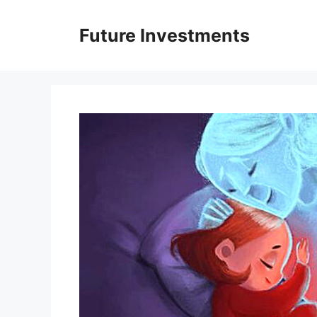
Перейти
до
Future Investments
вмісту