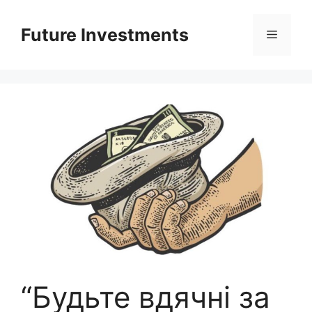
Перейти
до
Future Investments
Меню
вмісту
“Будьте вдячні за