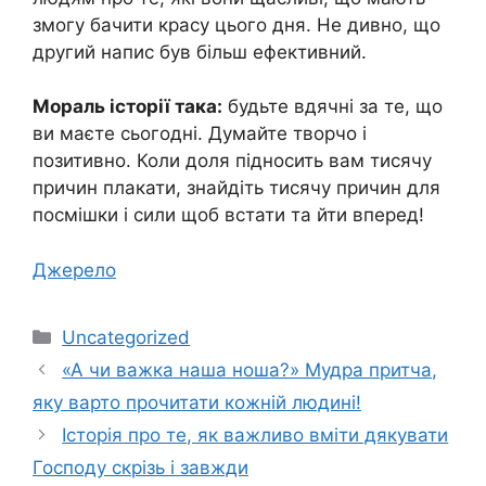
змогу бачити красу цього дня. Не дивно, що
другий напис був більш ефективний.
Мораль історії така:
будьте вдячні за те, що
ви маєте сьогодні. Думайте творчо і
позитивно. Коли доля підносить вам тисячу
причин плакати, знайдіть тисячу причин для
посмішки i сили щоб встати та йти вперед!
Джерело
Категорії
Uncategorized
«А чи важка наша ноша?» Мудра притча,
яку варто прочитати кожній людині!
Історія про те, як важливо вміти дякувати
Господу скрізь і завжди