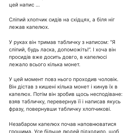
цей напис …
Сліпий хлопчик сидів на східцях, а біля ніг
лежав капелюх.
У руках він тримав табличку з написом: “Я
сліпий, будь ласка, допоможіть!”. І хоча він
просидів вже досить довго, в капелюсі
лежало всього кілька монет.
У цей момент повз нього проходив чоловік.
Він дістав з кишені кілька монет і кинув їх в
капелюх. Потім він зробив щось несподіване:
взяв табличку, перевернув її і написав якусь
фразу, повернувши табличку хлопчикові.
Незабаром капелюх почав наповнюватися
грошима. Усе більше людей підходило, щоб