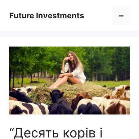
Перейти
до
Future Investments
Меню
вмісту
“Десять корів і