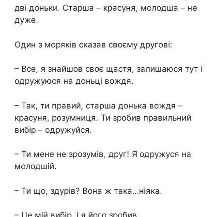
дві доньки. Старша – красуня, молодша – не
дуже.
Один з моряків сказав своєму другові:
– Все, я знайшов своє щастя, залишаюся тут і
одружуюся на доньці вождя.
– Так, ти правий, старша донька вождя –
красуня, розумниця. Ти зробив правильний
вибір – одружуйся.
– Ти мене не зрозумів, друг! Я одружуся на
молодшій.
– Ти що, здурів? Вона ж така…ніяка.
– Це мій вибір, і я його зробив.