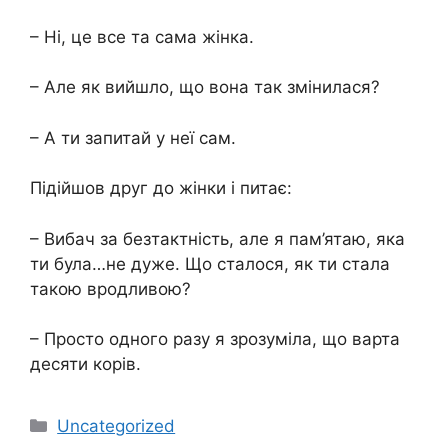
– Ні, це все та сама жінка.
– Але як вийшло, що вона так змінилася?
– А ти запитай у неї сам.
Підійшов друг до жінки і питає:
– Вибач за безтактність, але я пам’ятаю, яка
ти була…не дуже. Що сталося, як ти стала
такою вродливою?
– Просто одного разу я зрозуміла, що варта
десяти корів.
Категорії
Uncategorized