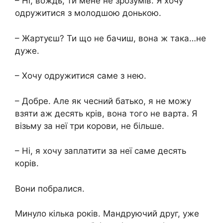
– Ні, вождь, ти мене не зрозумів. Я хочу
одружитися з молодшою донькою.
– Жартуєш? Ти що не бачиш, вона ж така…не
дуже.
– Хочу одружитися саме з нею.
– Добре. Але як чесний батько, я не можу
взяти аж десять крів, вона того не варта. Я
візьму за неї три корови, не більше.
– Ні, я хочу заплатити за неї саме десять
корів.
Вони побралися.
Минуло кілька років. Мандруючий друг, уже