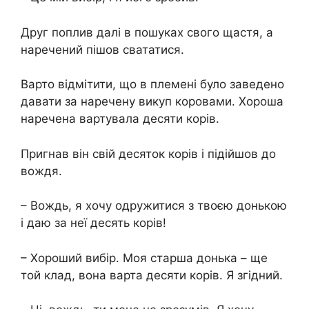
Друг поплив далі в пошуках свого щастя, а
наречений пішов свататися.
Варто відмітити, що в племені було заведено
давати за наречену викуп коровами. Хороша
наречена вартувала десяти корів.
Пригнав він свій десяток корів і підійшов до
вождя.
– Вождь, я хочу одружитися з твоєю донькою
і даю за неї десять корів!
– Хороший вибір. Моя старша донька – ще
той клад, вона варта десяти корів. Я згідний.