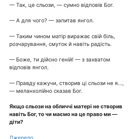
— Так, це сльози, — сумно відповів Бог.
— А для чого? — запитав янгол.
— Таким чином матір виражає свій біль,
розчарування, смуток й навіть радість.
— Боже, ти дійсно геній! — з захватом
відповів янгол.
— Правду кажучи, створив ці сльози не я…,
— меланхолійно сказав Бог.
Якщо сльози на обличчі матері не створив
навіть Бог, то чи маємо на це право ми —
діти?
Джерело