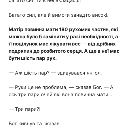
багато сил ти в неї вкладаєш!
Багато сил, але й вимоги занадто високі.
Матір повинна мати 180 рухомих частин, які
можна було б замінити у разі необхідності, а
її поцілунок має лікувати все — від дрібних
подряпин до розбитого серця. А ще в неї має
бути шість пар рук.
— Аж шість пар? — здивувався янгол.
— Руки це не проблема, — сказав Бог. — А
ось три пари очей які вона повинна мати…
— Три пари?!
Бог кивнув та сказав: