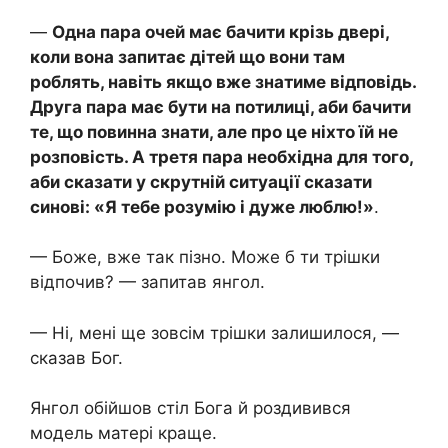
—
Одна пара очей має бачити крізь двері,
коли вона запитає дітей що вони там
роблять, навіть якщо вже знатиме відповідь.
Друга пара має бути на потилиці, аби бачити
те, що повинна знати, але про це ніхто їй не
розповість. А третя пара необхідна для того,
аби сказати у скрутній ситуації сказати
синові: «Я тебе розумію і дуже люблю!»
.
— Боже, вже так пізно. Може б ти трішки
відпочив? — запитав янгол.
— Ні, мені ще зовсім трішки залишилося, —
сказав Бог.
Янгол обійшов стіл Бога й роздивився
модель матері краще.