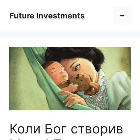
Перейти
до
Future Investments
Меню
вмісту
Коли Бог створив