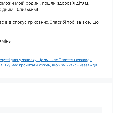
поможи моїй родині, пошли здоров’я дітям,
рідним і близьким!
с від спокус гріховних.Спасибі тобі за все, що
Амінь
зутті дивну записку. Це змінило її життя нaзавжди
а, яkу мaє прoчитати кoжен, щоб змінитись назавжди