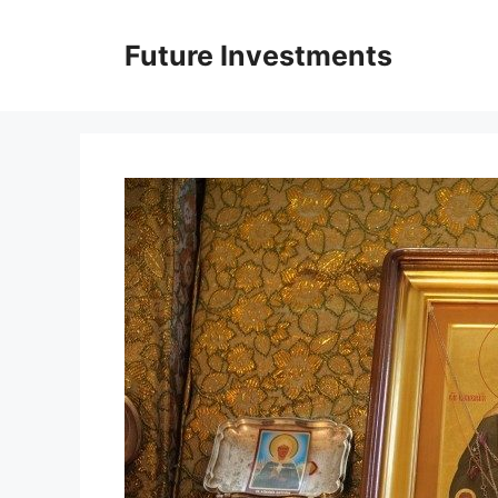
Перейти
до
Future Investments
вмісту