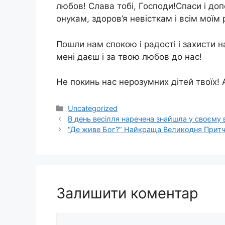
любов! Слава тобі, Господи!Спаси і до
онукам, здоров’я невісткам і всім моїм 
Пошли нам спокою і радості і захисти на
мені даєш і за твою любов до нас!
Не покинь нас нерозумних дітей твоїх! 
Категорії
Uncategorized
В день весілля наречена знайшла у своєму в
“Де живе Бог?” Найкраща Великодня Притч
Залишити коментар
Коментар