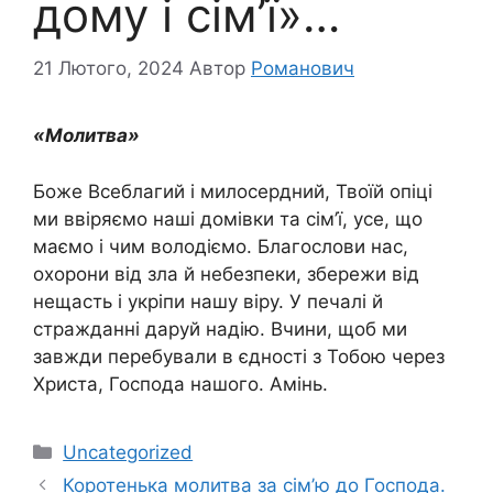
дому і сім’ї»…
21 Лютого, 2024
Автор
Романович
«Молитва»
Боже Всеблагий і милосердний, Твоїй опіці
ми ввіряємо наші домівки та сім’ї, усе, що
маємо і чим володіємо. Благослови нас,
охорони від зла й небезпеки, збережи від
нещасть і укріпи нашу віру. У печалі й
стражданні даруй надію. Вчини, щоб ми
завжди перебували в єдності з Тобою через
Христа, Господа нашого. Амінь.
Категорії
Uncategorized
Коротенька молитва за сім’ю до Господа.