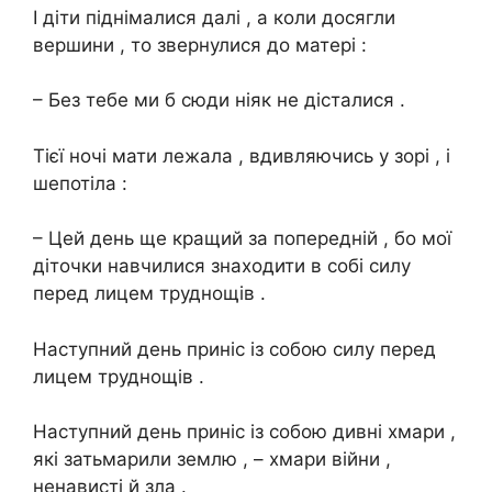
І діти піднімалися далі , а коли досягли
вершини , то звернулися до матері :
– Без тебе ми б сюди ніяк не дісталися .
Тієї ночі мати лежала , вдивляючись у зорі , і
шепотіла :
– Цей день ще кращий за попередній , бо мої
діточки навчилися знаходити в собі силу
перед лицем труднощів .
Наступний день приніс із собою силу перед
лицем тpуднощів .
Наступний день приніс із собою дивні хмари ,
які затьмарили землю , – хмари війни ,
ненависті й зла .