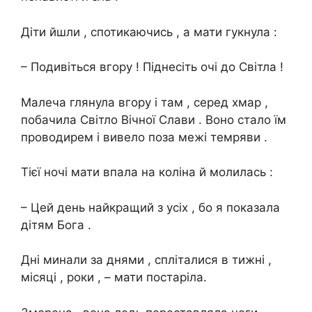
Діти йшли , спотикаючись , а мати гукнула :
– Подивіться вгору ! Піднесіть очі до Світла !
Малеча глянула вгору і там , серед хмар ,
побачила Світло Вічної Слави . Воно стало їм
проводирем і вивело поза межі темряви .
Тієї ночі мати впала на коліна й молилась :
– Цей день найкращий з усіх , бо я показала
дітям Бога .
Дні минали за днями , спліталися в тижні ,
місяці , роки , – мати постаріла.