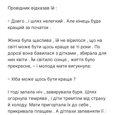
Провідник відказав їй :
– Довго , і шлях нелегкий . Але кінець буде
кращий за початок .
Жінка була щаслива , їй не вірилося , що на
світі може бути щось краще за ті роки . По
дорозі вона бавилася з дітками , збирала для
них квіти . Їм світило сонце , життя було
прекрасне, – і молода мати вигукнула:
– Хіба може щось бути краще ?
І тоді запала ніч , завирувала буpя. Шлях
огорнула темрява , і діти тремтіли від страху
й холоду. Мати пригортала їх до себе ,
прикривала плащем . А дітлахи запевняли її :