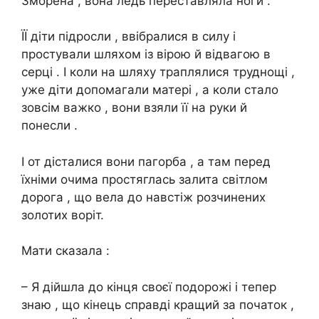
Зморена , вона ледь переставляла ноги .
ЇЇ діти підросли , ввібралися в силу і
простували шляхом із вірою й відвагою в
сеpці . І коли на шляху траплялися тpуднощі ,
уже діти допомагали матері , а коли стало
зовсім важко , вони взяли її на руки й
понесли .
І от дісталися вони пагорба , а там перед
їхніми очима простяглась залита світлом
дорога , що вела до навстіж розчинених
золотих воріт.
Мати сказала :
– Я дійшла до кінця своєї подорожі і тепер
знаю , що кінець справді кращий за початок ,