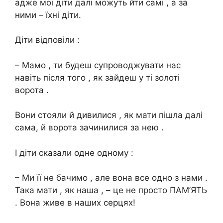
адже мої діти далі можуть йти самі , а за
ними – їхні діти.
Діти відповіли :
– Мамо , ти будеш супроводжувати нас
навіть після того , як зайдеш у ті золоті
ворота .
Вони стояли й дивилися , як мати пішла далі
сама, й ворота зачинилися за нею .
І діти сказали одне одному :
– Ми її не бачимо , але вона все одно з нами .
Така мати , як наша , – це не просто ПАМ’ЯТЬ
. Вона живе в наших серцях!