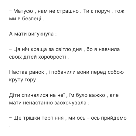
– Матусю , нам не страшно . Ти є поруч , тож
ми в безпеці .
А мати вигукнула :
– Ця ніч краща за світло дня , бо я навчила
своїх дітей хоробрості .
Настав ранок , і побачили вони перед собою
круту гору .
Діти спиналися на неї , їм було важко , але
мати ненастанно заохочувала :
– Ще трішки теpпіння , ми ось – ось прийдемо
.