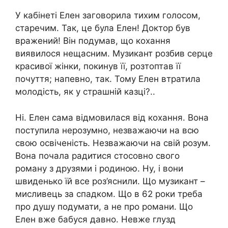
У кабінеті Елен заговорила тихим голосом,
старечим. Так, це була Елен! Доктор був
вражений! Він подумав, що кохання
виявилося нещасним. Музикант розбив серце
красивої жінки, покинув її, розтоптав її
почуття; напевно, так. Тому Елен втратила
молодість, як у страшній казці?..
Ні. Елен сама відмовилася від кохання. Вона
поступила нерозумно, незважаючи на всю
свою освіченість. Незважаючи на свій розум.
Вона почала радитися стосовно свого
роману з друзями і родиною. Ну, і вони
швиденько їй все роз’яснили. Що музикант –
мисливець за спадком. Що в 62 роки треба
про душу подумати, а не про романи. Що
Елен вже бабуся давно. Невже глузд