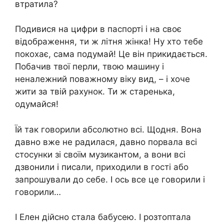
втратила?
Подивися на цифри в паспорті і на своє
відображення, ти ж літня жінка! Ну хто тебе
покохає, сама подумай! Це він прикидається.
Побачив твої перли, твою машину і
неналежний поважному віку вид, – і хоче
жити за твій рахунок. Ти ж старенька,
одумайся!
Їй так говорили абсолютно всі. Щодня. Вона
давно вже не радилася, давно порвала всі
стосунки зі своїм музикантом, а вони всі
дзвонили і писали, приходили в гості або
запрошували до себе. І ось все це говорили і
говорили…
І Елен дійсно стала бабусею. І розтоптала