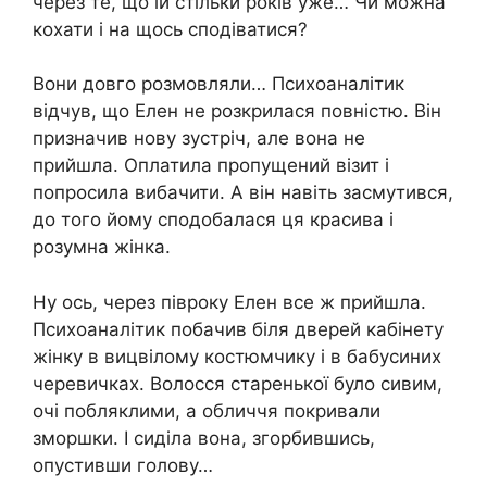
через те, що їй стільки років уже… Чи можна
кохати і на щось сподіватися?
Вони довго розмовляли… Психоаналітик
відчув, що Елен не розкрилася повністю. Він
призначив нову зустріч, але вона не
прийшла. Оплатила пропущений візит і
попросила вибачити. А він навіть засмутився,
до того йому сподобалася ця красива і
розумна жінка.
Ну ось, через півроку Елен все ж прийшла.
Психоаналітик побачив біля дверей кабінету
жінку в вицвілому костюмчику і в бабусиних
черевичках. Волосся старенької було сивим,
очі побляклими, а обличчя покривали
зморшки. І сиділа вона, згорбившись,
опустивши голову…