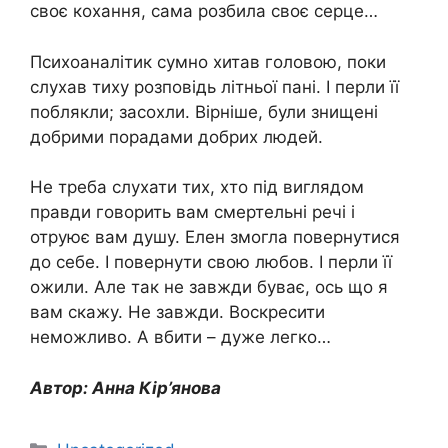
своє кохання, сама розбила своє серце…
Психоаналітик сумно хитав головою, поки
слухав тиху розповідь літньої пані. І перли її
поблякли; засохли. Вірніше, були знищені
добрими порадами добрих людей.
Не треба слухати тих, хто під виглядом
правди говорить вам смертельні речі і
отруює вам душу. Елен змогла повернутися
до себе. І повернути свою любов. І перли її
ожили. Але так не завжди буває, ось що я
вам скажу. Не завжди. Воскресити
неможливо. А вбити – дуже легко…
Автор: Анна Кір’янова
Категорії