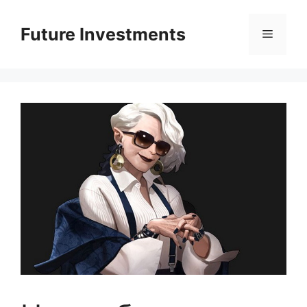
Перейти
до
Future Investments
Меню
вмісту