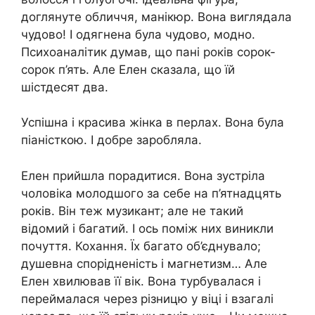
доглянуте обличчя, манікюр. Вона виглядала
чудово! І одягнена була чудово, модно.
Психоаналітик думав, що пані років сорок-
сорок п’ять. Але Елен сказала, що їй
шістдесят два.
Успішна і красива жінка в перлах. Вона була
піаністкою. І добре заробляла.
Елен прийшла порадитися. Вона зустріла
чоловіка молодшого за себе на п’ятнадцять
років. Він теж музикант; але не такий
відомий і багатий. І ось поміж них виникли
почуття. Кохання. Їх багато об’єднувало;
душевна спорідненість і магнетизм… Але
Елен хвилював її вік. Вона турбувалася і
переймалася через різницю у віці і взагалі