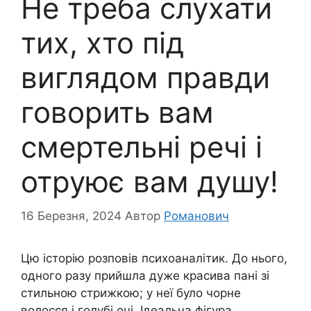
Не треба слухати
тих, хто під
виглядом правди
говорить вам
смертельні речі і
отруює вам душу!
16 Березня, 2024
Автор
Романович
Цю історію розповів психоаналітик. До нього,
одного разу прийшла дуже красива пані зі
стильною стрижкою; у неї було чорне
волосся і голубі очі. Ідеальна фігура,