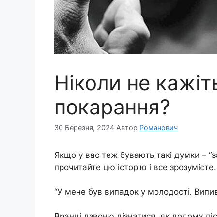
Ніколи не кажіт
покарання?
30 Березня, 2024
Автор
Романович
Якщо у вас теж бувають такі думки – “з
прочитайте цю історію і все зрозумієте.
“У мене був випадок у молодості. Випи
Вранці дзвоню дізнатися, як додому діс