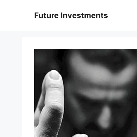
Перейти
до
Future Investments
вмісту