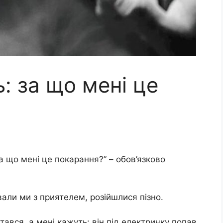
ь: за що мені це
а що мені це покарання?” – обов’язково
вали ми з приятелем, розійшлися пізно.
тався, а мені кажуть: він під електричку попав,