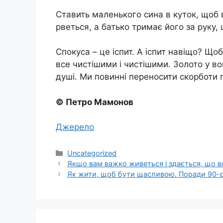
Ставить маленького сина в куток, щоб 
рветься, а батько тримає його за руку, 
Спокуса – це іспит. А іспит навіщо? Що
все чистішими і чистішими. Золото у во
душі. Ми повинні переносити скорботи п
© Петро Мамонов
Джерело
Категорії
Uncategorized
Якщо вам важко живеться і здається, що вс
Як жити, щоб бути щасливою. Поради 90-рі