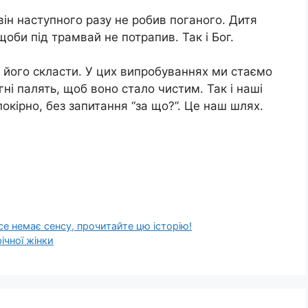
він наступного разу не робив поганого. Дитя
щоби під трамвай не потрапив. Так і Бог.
б його скласти. У цих випробуваннях ми стаємо
гні палять, щоб воно стало чистим. Так і наші
окірно, без запитання “за що?”. Це наш шлях.
е немає сенсу, прочитайте цю історію!
чної жінки