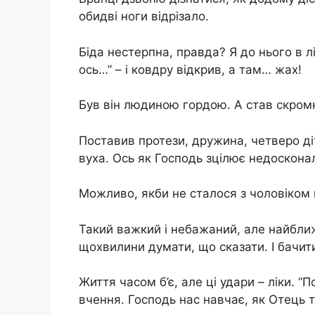
обидві ноги відрізало.
Біда нестерпна, правда? Я до нього в л
ось…” – і ковдру відкрив, а там… жах!
Був він людиною гордою. А став скром
Поставив протези, дружина, четверо д
вуха. Ось як Господь зцілює недоскона
Можливо, якби не сталося з чоловіком г
Такий важкий і небажаний, але найбли
щохвилини думати, що сказати. І бачити
Життя часом б’є, але ці удари – ліки. “П
вчення. Господь нас навчає, як Отець 