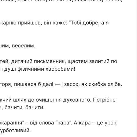
ікарню прийшов, він каже: “Тобі добре, а я
ним, веселим.
ітей, дитячий письменник, щастям залитий по
лі душі фізичними хворобами!
оря, пишався б далі — і засох, як скибка хліба.
жчий шлях до очищення духовного. Потрібно
, бачити, бачити.
окарання” – від слова “кара”. А кара – це урок,
турботливий.