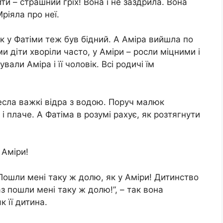
ти – страшний гріх! Вона і не заздрила. Вона
ріяла про неї.
вік у Фатіми теж був бідний. А Аміра вийшла по
и діти хворіли часто, у Аміри – росли міцними і
али Аміра і її чоловік. Всі родичі їм
есла важкі відра з водою. Поруч малюк
 плаче. А Фатіма в розумі рахує, як розтягнути
 Аміри!
“Пошли мені таку ж долю, як у Аміри! Дитинство
аз пошли мені таку ж долю!”, – так вона
к її дитина.