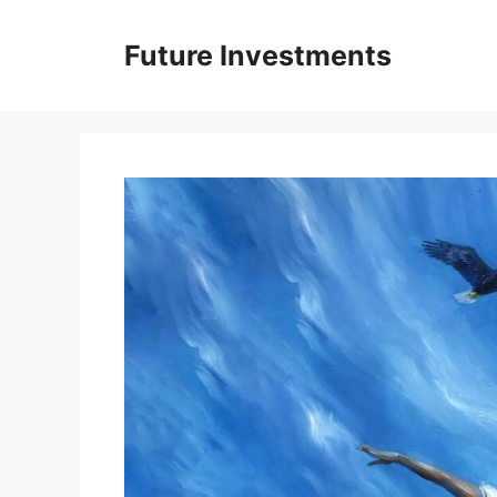
Перейти
до
Future Investments
вмісту