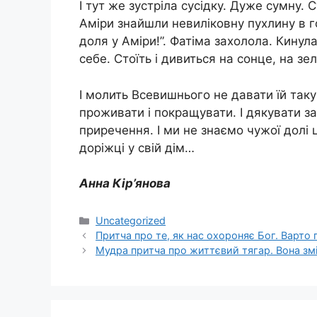
І тут же зустріла сусідку. Дуже сумну. 
Аміри знайшли невиліковну пухлину в го
доля у Аміри!”. Фатіма захолола. Кинула
себе. Стоїть і дивиться на сонце, на з
І молить Всевишнього не давати їй таку 
проживати і покращувати. І дякувати за
приречення. І ми не знаємо чужої долі ці
доріжці у свій дім…
Анна Кір’янова
Категорії
Uncategorized
Притча про те, як нас охороняє Бог. Варто
Мудра притча про життєвий тягар. Вона зм