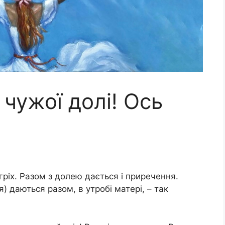
 чужої долі! Ось
 гріх. Разом з долею дається і приречення.
) даються разом, в утробі матері, – так