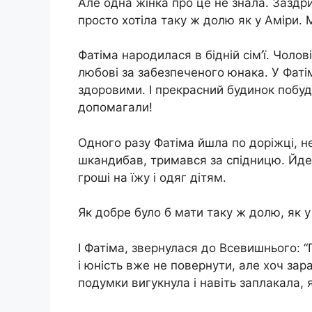
Але одна жінка про це не знала. Заздри
просто хотіла таку ж долю як у Аміри. М
Фатіма народилася в бідній сім’ї. Чоло
любові за забезпеченого юнака. У Фатім
здоровими. І прекрасний будинок побудув
допомагали!
Одного разу Фатіма йшла по доріжці, н
шкандибав, тримався за спідницю. Йде і
гроші на їжу і одяг дітям.
Як добре було б мати таку ж долю, як у
І Фатіма, звернулася до Всевишнього: 
і юність вже не повернути, але хоч зар
подумки вигукнула і навіть заплакала, я