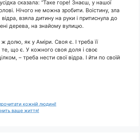
Сусідка сказала: “Таке горе! Знаєш, у нашої
лові. Нічого не можна зробити. Воістину, зла
 відра, взяла дитину на руки і притиснула до
елені дерева, на знайому вулицю.
ж долю, як у Аміри. Своя є. І треба її
 те, що є. У кожного своя доля і своє
лком, – треба нести свої відра. І йти по своїй
 прочитати кожній людині!
інить ваше життя!