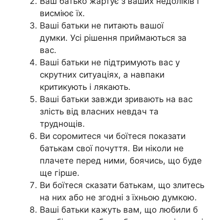
Ваш батько жартує з ваших недоліків і
висміює їх.
Ваші батьки не питають вашої
думки. Усі рішення приймаються за
вас.
Ваші батьки не підтримують вас у
скрутних ситуаціях, а навпаки
критикують і лякають.
Ваші батьки завжди зривають на вас
злість від власних невдач та
труднощів.
Ви соромитеся чи боїтеся показати
батькам свої почуття. Ви ніколи не
плачете перед ними, боячись, що буде
ще гірше.
Ви боїтеся сказати батькам, що злитесь
на них або не згодні з їхньою думкою.
Ваші батьки кажуть вам, що любили б