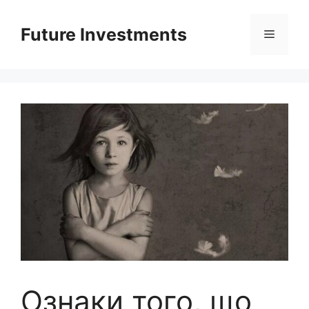
Перейти
до
Future Investments
Меню
вмісту
Ознаки того, що