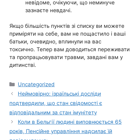
невідоме, очікуючи, що неминуче
зазнаєте невдачі.
Якщо більшість пунктів зі списку ви можете
приміряти на себе, вам не пощастило і ваші
батьки, очевидно, вплинули на вас
токсично. Тепер вам доводиться переживати
та пропрацьовувати травми, завдані вам у
дитинстві.
Категорії
Uncategorized
Неймовірно: ізраїльські досліди
подтвердили, що стан свідомості є
відповідальним за стан імунітету
Коли в Бельгії людині виповнюється 65
років, Пенсійне управління надсилає їй