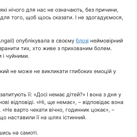
кі нічого для нас не означають, без причини,
для того, щоб щось сказати. І не здогадуємося,
ngail) опублікувала в своєму
блозі
неймовірний
зранити тих, хто живе з прихованим болем.
 і чуйними.
який не може не викликати глибоких емоцій у
запитують її: «Досі немає дітей?» І вона з дня у
ві відповіді. «Ні, ще немає», – відповідає вона
«Не варто чекати вічно, годинник цокає», –
що наставили її на шлях істинний.
шись на самоті.