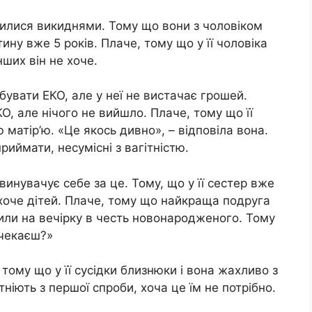
інчилися викиднями. Тому що вони з чоловіком
ну вже 5 років. Плаче, тому що у її чоловіка
нших він не хоче.
увати ЕКО, але у неї не вистачає грошей.
КО, але нічого не вийшло. Плаче, тому що її
матір’ю. «Це якось дивно», – відповіла вона.
риймати, несумісні з вагітністю.
звинувачує себе за це. Тому, що у її сестер вже
не хоче дітей. Плаче, тому що найкраща подруга
сили на вечірку в честь новонародженого. Тому
 чекаєш?»
 тому що у її сусідки близнюки і вона жахливо з
ніють з першої спроби, хоча це їм не потрібно.