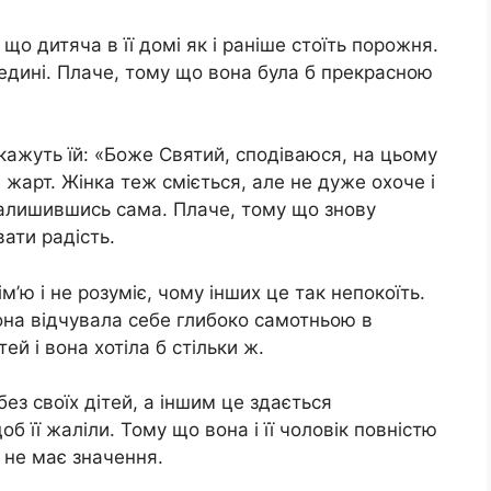
о дитяча в її домі як і раніше стоїть порожня.
едині. Плаче, тому що вона була б прекрасною
 кажуть їй: «Боже Святий, сподіваюся, на цьому
и жарт. Жінка теж сміється, але не дуже охоче і
залишившись сама. Плаче, тому що знову
вати радість.
м’ю і не розуміє, чому інших це так непокоїть.
 вона відчувала себе глибоко самотньою в
тей і вона хотіла б стільки ж.
ез своїх дітей, а іншим це здається
б її жаліли. Тому що вона і її чоловік повністю
, не має значення.