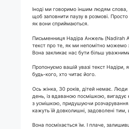
Іноді ми говоримо іншим людям слова, я
щоб заповнити паузу в розмові. Просто 
як вони сприймаються.
Письменниця Надіра Анжель (Nadirah A
текст про те, як ми непомітно можемо 
Вона закликає нас бути більш уважними
Пропонуємо вашій увазі текст Надіри, 
будь-кого, хто читає його.
Ось жінка, 30 років, дітей немає. Люди 
день, із вдаваною посмішкою, вигадує но
з усмішкою, придушуючи розчарування. 
кажуть їй довколишні, задоволені тим, 
Вона посміхається їм. І плаче, залишив