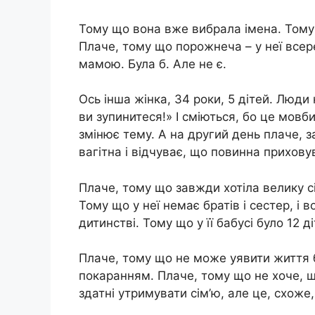
Тому що вона вже вибрала імена. Тому щ
Плаче, тому що порожнеча – у неї всер
мамою. Була б. Але не є.
Ось інша жінка, 34 роки, 5 дітей. Люди
ви зупинитеся!» І сміються, бо це мовб
змінює тему. А на другий день плаче, 
вагітна і відчуває, що повинна прихову
Плаче, тому що завжди хотіла велику сі
Тому що у неї немає братів і сестер, і
дитинстві. Тому що у її бабусі було 12 ді
Плаче, тому що не може уявити життя б
покаранням. Плаче, тому що не хоче, що
здатні утримувати сім’ю, але це, схоже