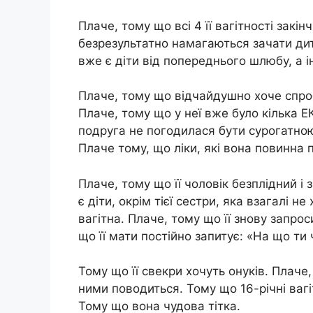
Плаче, тому що всі 4 її вагітності зак
безрезультатно намагаються зачати дити
вже є діти від попереднього шлюбу, а і
Плаче, тому що відчайдушно хоче спроб
Плаче, тому що у неї вже було кілька Е
подруга не погодилася бути сурогатною 
Плаче тому, що ліки, які вона повинна п
Плаче, тому що її чоловік безплідний і 
є діти, окрім тієї сестри, яка взагалі 
вагітна. Плаче, тому що її знову запро
що її мати постійно запитує: «На що ти
Тому що її свекри хочуть онуків. Плаче,
ними поводиться. Тому що 16-річні вагіт
Тому що вона чудова тітка.