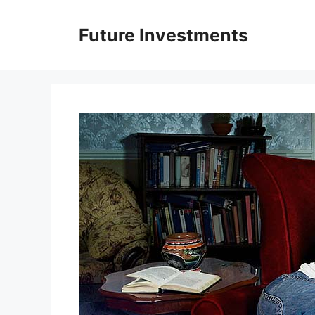
Перейти
до
Future Investments
вмісту