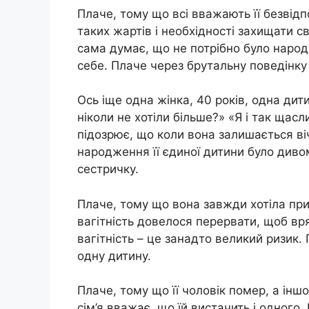
Плаче, тому що всі вважають її безвід
таких жартів і необхідності захищати св
сама думає, що не потрібно було наро
себе. Плаче через брутальну поведінку 
Ось іще одна жінка, 40 років, одна ди
ніколи не хотіли більше?» «Я і так щасли
підозрює, що коли вона залишається ві
народження її єдиної дитини було дивом
сестричку.
Плаче, тому що вона завжди хотіла при
вагітність довелося перервати, щоб вр
вагітність – це занадто великий ризик. 
одну дитину.
Плаче, тому що її чоловік помер, а іншог
сім’я вважає, що їй вистачить і одного.