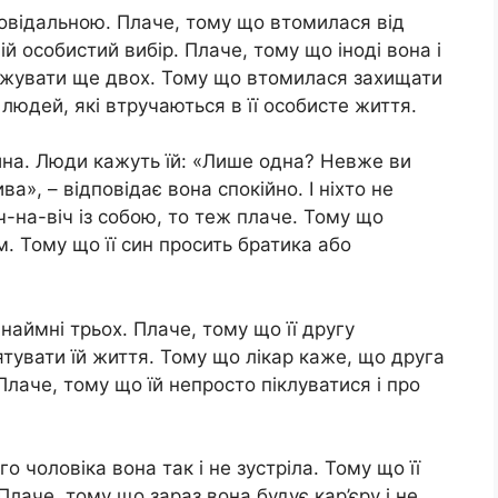
повідальною. Плаче, тому що втомилася від
ій особистий вибір. Плаче, тому що іноді вона і
джувати ще двох. Тому що втомилася захищати
людей, які втручаються в її особисте життя.
тина. Люди кажуть їй: «Лише одна? Невже ви
ва», – відповідає вона спокійно. І ніхто не
ч-на-віч із собою, то теж плаче. Тому що
. Тому що її син просить братика або
наймні трьох. Плаче, тому що її другу
ятувати їй життя. Тому що лікар каже, що друга
Плаче, тому що їй непросто піклуватися і про
о чоловіка вона так і не зустріла. Тому що її
 Плаче, тому що зараз вона будує кар’єру і не