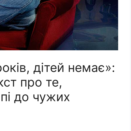
оків, дітей немає»:
ст про те,
іпі до чужих