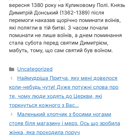
вересня 1380 року на Куликовому Полі. Князь
Димитрій Донський (1362-1389) після
перемоги наказав щорічно поминати воїнів,
які полягли в тій битві. З часом почали
помuнати не лише воїнів, а днем поминання
стала субота перед святим Димитрієм,
мабуть, тому, що сам святий був воїном.
Категорії
Uncategorized
Наймудріша Притча, яку мені довелося
коли-небудь чути! Дуже потужні слова про
те, чому люди ходять до Церкви, які
торкнуться кожного з Вас…
Маленький хлопчик з босими ногами
стояв біля магазину і мерз. Ось що зробила
жінка, яка проходила поруч