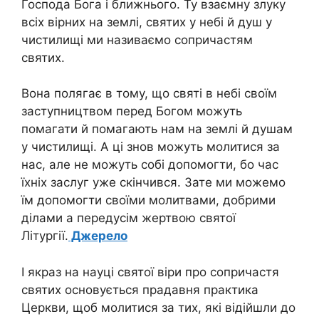
Господа Бога і ближнього. Ту взаємну злуку
всіх вірних на землі, святих у небі й душ у
чистилищі ми називаємо сопричастям
святих.
Вона полягає в тому, що святі в небі своїм
заступництвом перед Богом можуть
помагати й помагають нам на землі й душам
у чистилищі. А ці знов можуть молитися за
нас, але не можуть собі допомогти, бо час
їхніх заслуг уже скінчився. Зате ми можемо
їм допомогти своїми молитвами, добрими
ділами а передусім жертвою святої
Літургії.
Джерело
І якраз на науці святої віри про сопричастя
святих основується прадавня практика
Церкви, щоб молитися за тих, які відійшли до