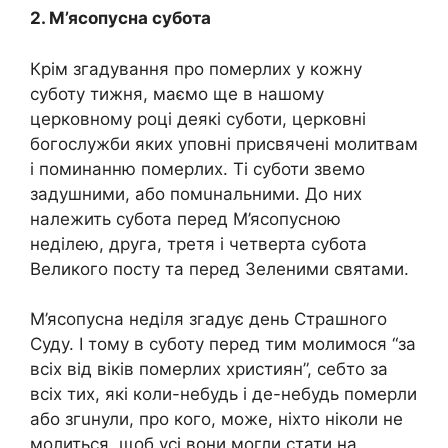
2. М’ясопусна субота
Крім згадування про помepлих у кожну
суботу тижня, маємо ще в нашому
церковному році деякі суботи, церковні
богослужби яких уповні присвячені молитвам
і поминанню помepлих. Ті суботи звемо
задушними, або помuнальними. До них
належить субота перед М’ясопусною
неділею, друга, третя і четверта субота
Вели­кого посту та перед Зеленими святами.
М’ясопусна неділя згадує день Страшного
Суду. І тому в субо­ту перед тим молимося “за
всіх від віків помepлих християн”, себто за
всіх тих, які коли-небудь і де-небудь помepли
або згuнули, про кого, може, ніхто ніколи не
молиться, щоб усі вони могли стати на