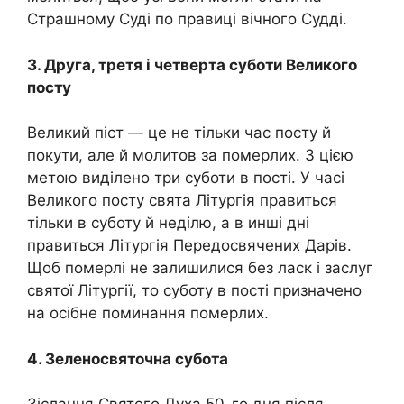
Страшному Суді по правиці вічного Судді.
3. Друга, третя і четверта суботи Великого
посту
Великий піст — це не тільки час посту й
покути, але й молитов за помepлих. З цією
метою виділено три суботи в пості. У часі
Великого посту свята Літургія правиться
тільки в суботу й неділю, а в инші дні
правиться Літургія Передосвячених Дарів.
Щоб помep­лі не залишилися без ласк і заслуг
святої Літургії, то суботу в пості призначено
на осібне поминання помepлих.
4. Зеленосвяточна субота