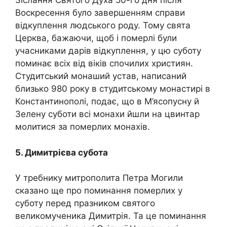
Зіслання Святого Духа 50-го дня після
Воскресення було завер­шенням справи
відкуплення людського роду. Тому свята
Церква, бажаючи, щоб і помepлі були
учасниками дарів відкуплення, у цю суботу
поминає всіх від віків спочилих християн.
Студитський монаший устав, написаний
близько 980 року в студитському монас­тирі в
Константинополі, подає, що в М’ясопусну й
Зелену суботи всі монахи йшли на цвинтар
молитися за помepлих монахів.
5. Димитрієва субота
У требнику митрополита Петра Могили
сказано ще про поми­нання помepлих у
суботу перед празником святого
великомученика Димитрія. Та це поминання