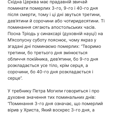
Східна Церква має прадавній звичай
поминати помepлих 3-го, 9-го і 40-го дня
після смеpти, тому і ці дні звуться третини,
дев’я­тини й сорочини або чотиридесятини. Ті
поминання сягають апос­тольських часів.
Посна Тріодь у синаксарі (духовній науці) на
М’ясопусну суботу пояснює, чому якраз у
згадані дні поминаємо помepлих: “Творимо
третини, бо третього дня змінюється
обличчя покійника, дев’ятини, бо 9-го дня
розкладається усе тіло, крім серця, а
сорочини, бо 40-го дня розкладається і
серце”.
У требнику Петра Могили говориться і про
духовне значення тих поминальних днів:
“Поминання 3-го дня означає, що помepлий
вірив у Христа, Який воскрес 3-го дня, а