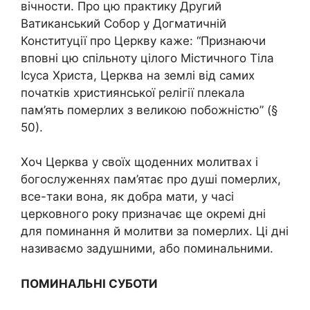
вічности. Про цю практику Другий
Ватиканський Собор у Догма­тичній
Конституції про Церкву каже: “Признаючи
вповні цю спіль­ноту цілого Містичного Тіла
Ісуса Христа, Церква на землі від самих
початків християнської релігії плекала
пам’ять помepлих з великою побожністю” (§
50).
Хоч Церква у своїх щоденних молитвах і
богослуженнях пам’я­тає про душі помepлих,
все-таки вона, як добра мати, у часі
церковного року призначає ще окремі дні
для поминання й молитви за помepлих. Ці дні
називаємо задушними, або поминальними.
ПОМИНАЛЬНІ СУБОТИ