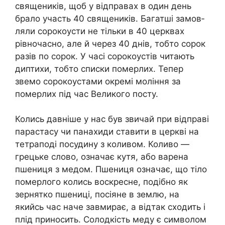
священиків, щоб у відправах в один день
брало участь 40 священиків. Багатші замов­
ляли сорокоусти не тільки в 40 церквах
рівночасно, але й через 40 днів, тобто сорок
разів по сорок. У часі сорокоустів читають
дипти­хи, тобто списки помepлих. Тепер
звемо сорокоустами окремі моління за
помepлих під час Великого посту.
Колись давніше у нас був звичай при відправі
парастасу чи пана­хиди ставити в церкві на
тетраподі посудину з коливом. Коливо —
грецьке слово, означає кутя, або варена
пшениця з медом. Пшениця означає, що тіло
помepлого колись воскресне, подібно як
зернятко пшениці, посіяне в зем­лю, на
якийсь час наче завмирає, а відтак схо­дить і
плід приносить. Солодкість меду є сим­волом