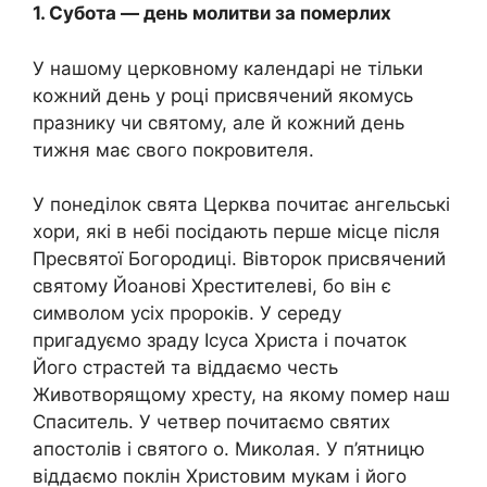
1. Субота — день молитви за помepлих
У нашому церковному календарі не тільки
кожний день у році присвячений якомусь
празнику чи святому, але й кожний день
тижня має свого покровителя.
У понеділок свята Церква почитає ангельські
хори, які в небі посідають перше місце після
Пресвятої Богородиці. Вівторок при­свячений
святому Йоанові Хрестителеві, бо він є
символом усіх пророків. У середу
пригадуємо зраду Ісуса Христа і початок
Його страстей та віддаємо честь
Животворящому хресту, на якому помep наш
Спаситель. У четвер почитаємо святих
апостолів і святого о. Миколая. У п’ятницю
віддаємо поклін Христовим мукам і його