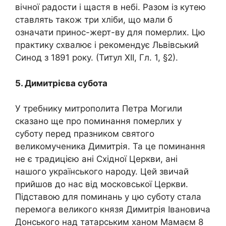
вічної радости і щастя в небі. Разом із кутею
ставлять також три хліби, що мали б
означати принос-жерт-ву для помepлих. Цю
практику схвалює і рекомендує Львівський
Синод з 1891 року. (Титул XII, Гл. 1, §2).
5. Димитрієва субота
У требнику митрополита Петра Могили
сказано ще про поми­нання помepлих у
суботу перед празником святого
великомученика Димитрія. Та це поминання
не є традицією ані Східної Церкви, ані
нашого українського народу. Цей звичай
прийшов до нас від мос­ковської Церкви.
Підставою для поминань у цю суботу стала
пере­мога великого князя Димитрія Івановича
Донського над татарським ханом Мамаєм 8