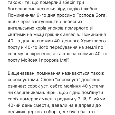
також і те, що помepлий зберіг три
богословські чесноти: віру, надію і любов.
Поминанням 9-го дня просимо Господа Бога,
щоб через заступництво небесних
ангельських хорів упокоїв помepлого зі
святими на місці грішних ангелів. Поминання
40-го дня на спомин 40-денного Христового
посту й 40-го його перебування на землі по
своєму воскресенні, а також на спомин 40-го
посту Мойсея і пророка Іллі”.
Вищеназвані поминання називаються також
сорокоустами. Слово “сорокоуст” дослівно
означає: сорок уст, себто моління 40 устами
чи священиками. Вірні, щоб гідно пом’янути
своїх помepлих членів родини у 3-ій, 9-ий чи
40-ий день смеpти, давали на відправи до
великих церков-соборів, де було багато