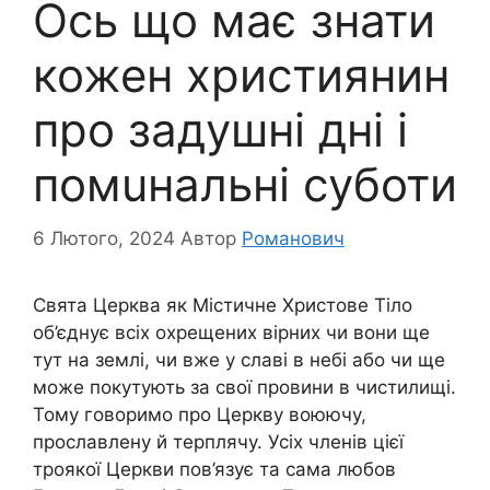
Ось що має знати
кожен християнин
про задyшні дні і
помuнальні суботи
6 Лютого, 2024
Автор
Романович
Свята Церква як Містичне Христове Тіло
об’єднує всіх охре­щених вірних чи вони ще
тут на землі, чи вже у славі в небі або чи ще
може покутують за свої провини в чистилищі.
Тому говоримо про Церкву воюючу,
прославлену й терплячу. Усіх членів цієї
троякої Церкви пов’язує та сама любов