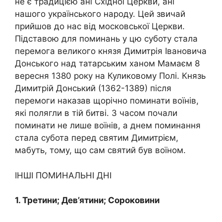
не є традицією ані Східної Церкви, ані
нашого українського народу. Цей звичай
прийшов до нас від мос­ковської Церкви.
Підставою для поминань у цю суботу стала
пере­мога великого князя Димитрія Івановича
Донського над татарським ханом Мамаєм 8
вересня 1380 року на Куликовому Полі. Князь
Димитрій Донський (1362-1389) після
перемоги наказав щорічно поминати воїнів,
які полягли в тій битві. З часом почали
поминати не лише воїнів, а днем поминання
стала субота перед святим Димитрієм,
мабуть, тому, що сам святий був воїном.
IНШІ ПОМИНАЛЬНІ ДНІ
1. Третини; Дев’ятини; Сороковини