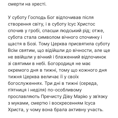
смеpти на хресті.
У суботу Господь Бог відпочивав після
створення світу, і в суботу Ісус Христос
спочив у гробі, спасши людський рід; отже,
субота стала символом вічного спочинку і
щастя в Бозі. Тому Церква присвятила суботу
Всім святим, що відійшли до вічности, але ще
не ввійшли у вічний і блаженний відпочинок
зі святими в небі. Богородиця не має
окремого дня в тижні, тому що кожного дня
тижня Церква величає її у своїх
богослуженнях. Три дні в тижні (середа,
п’ятниця і неділя) по-особливому
прославляють Пречисту Діву Марію у зв’язку
з муками, смеpтю і воскресенням Ісуса
Христа, у чому вона брала активну участь.