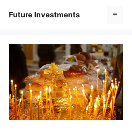
Перейти
до
Future Investments
Меню
вмісту