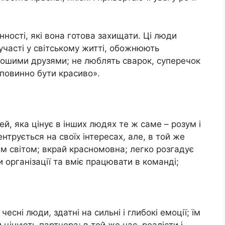
інності, які вона готова захищати. Ці люди
часті у світському житті, обожнюють
рошими друзями; не люблять сварок, суперечок
е повинно бути красиво».
й, яка цінує в інших людях те ж саме – розум і
ентрується на своїх інтересах, але, в той же
ім світом; вкрай красномовна; легко розгадує
організації та вміє працювати в команді;
есні люди, здатні на сильні і глибокі емоції; їм
цінують партнера; в той же час, реалісти і