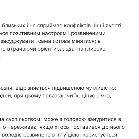
близьких і не сприймає конфліктів. Інші якості:
яється позитивним настроєм і розвиненими
засуджувати і сама готова мінятися; в
 не втрачаючи орієнтира; здатна глибоко
і.
езня, відрізняється підвищеною чутливістю:
юдей, при цьому поважаючи їх; цінує сім’ю,
има суспільством; може з головою зануритися в
овго переживає, якщо хтось поставився до нього
 володіє розвиненою інтуїцією; користується