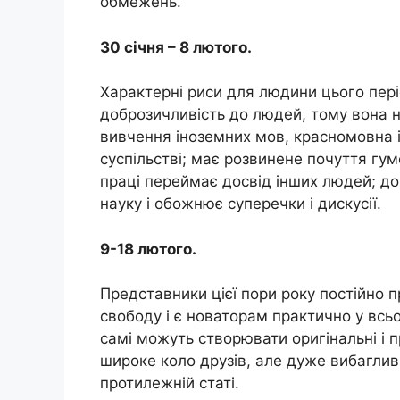
обмежень.
30 січня – 8 лютого.
Характерні риси для людини цього періо
доброзичливість до людей, тому вона 
вивчення іноземних мов, красномовна і
суспільстві; має розвинене почуття гум
праці переймає досвід інших людей; до
науку і обожнює суперечки і дискусії.
9-18 лютого.
Представники цієї пори року постійно п
свободу і є новаторам практично у всь
самі можуть створювати оригінальні і 
широке коло друзів, але дуже вибагливі
протилежній статі.