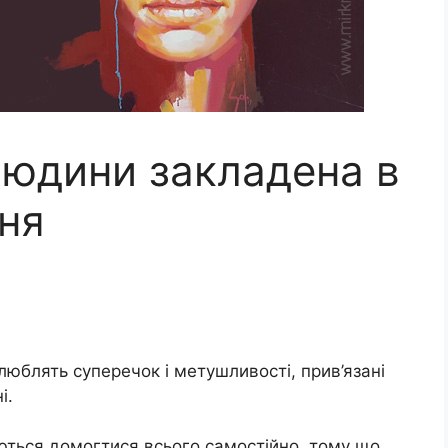
людини закладена в
ння
люблять суперечок і метушливості, прив’язані
і.
ються домогтися всього самостійно, тому що