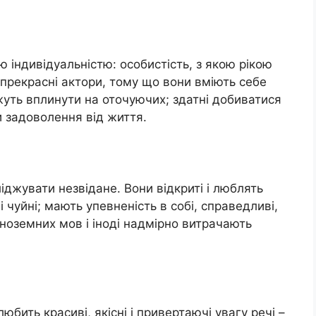
ю індивідуальністю: особистість, з якою рікою
 прекрасні актори, тому що вони вміють себе
жуть вплинути на оточуючих; здатні добиватися
и задоволення від життя.
джувати незвідане. Вони відкриті і люблять
і чуйні; мають упевненість в собі, справедливі,
іноземних мов і іноді надмірно витрачають
юбить красиві, якісні і привертаючі увагу речі –