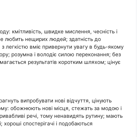
ду: кмітливість, швидке мислення, чесність і
не любить нещирих людей; здатність до
 з легкістю вміє привернути увагу в будь-якому
ору; розумна і володіє силою переконання; без
магається результатів коротким шляхом; цінує
рагнуть випробувати нові відчуття, цінують
ому: обожнюють нові місця, стежать за модою і
привабливі речі, тому ненавидять рутину; мають
; хороші спостерігачі і подобаються