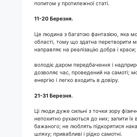
попитом у протилежної статі.
11-20 Березня.
Це людина з багатою фантазією, яка м
області, тому що здатна перетворити м
направляє на реалізацію добра і краси;
володіє даром передбачення і надприро
дозволяє час, проведений на самоті; 
енергію і легко входить в довіру.
21-31 Березня.
Ці люди дуже сильні з точки зору фізичн
непохитно рухаються до них; запити їх в
бажаного; не люблять підкорятися наказ
шляху; привабливі і рідко самотні.