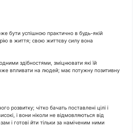
оже бути успішною практично в будь-якій
рію в життя; свою життєву силу вона
дними здібностями, зміцнювати які їй
може впливати на людей; має потужну позитивну
ого розвитку; чітко бачать поставлені цілі і
исокі, і вони ніколи не відмовляються від
ам і готові йти тільки за наміченим ними