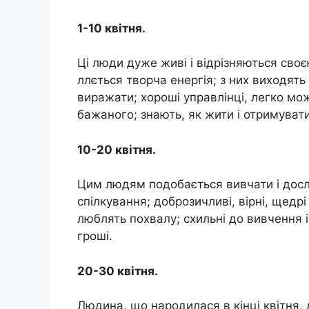
1-10 квітня.
Ці люди дуже живі і відрізняються своє
ллється творча енергія; з них виходять
виражати; хороші управлінці, легко мо
бажаного; знають, як жити і отримуват
10-20 квітня.
Цим людям подобається вивчати і дослі
спілкування; доброзичливі, вірні, щедрі 
люблять похвалу; схильні до вивчення 
гроші.
20-30 квітня.
Людина, що народилася в кінці квітня, л