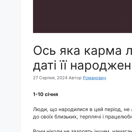
Ось яка карма 
даті її народже
27 Серпня, 2024
Автор
Романович
1-10 січня
Люди, що народилися в цей період, не 
до своїх близьких, терплячі і працелюбн
Вони ніколи не заздрять іншим, намага