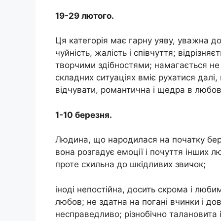
19-29 лютого.
Ця категорія має гарну уяву, уважна до 
чуйність, жалість і співчуття; відрізн
творчими здібностями; намагається не 
складних ситуаціях вміє рухатися далі,
відчувати, романтична і щедра в любов
1-10 березня.
Людина, що народилася на початку бер
вона розгадує емоції і почуття інших л
проте схильна до шкідливих звичок;
іноді непостійна, досить скрома і люб
любов; не здатна на погані вчинки і д
несправедливо; різнобічно талановита і