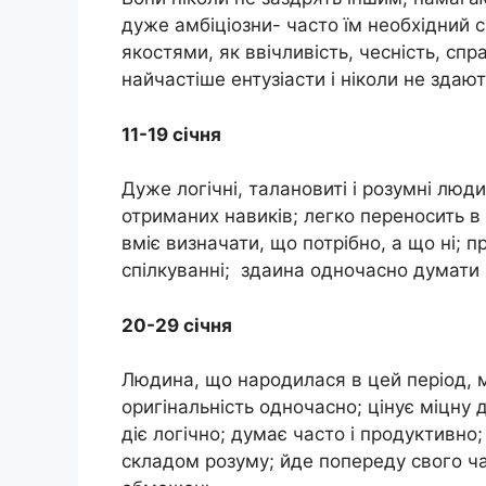
дуже амбіціозни- часто їм необхідний с
якостями, як ввічливість, чесність, сп
найчастіше ентузіасти і ніколи не здают
11-19 січня
Дуже логічні, талановиті і розумні люди
отриманих навиків; легко переносить в 
вміє визначати, що потрібно, а що ні; 
спілкуванні; здаина одночасно думати 
20-29 cічня
Людина, що народилася в цей період, має
оригінальність одночасно; цінує міцну 
діє логічно; думає часто і продуктивно
складом розуму; йде попереду свого ча