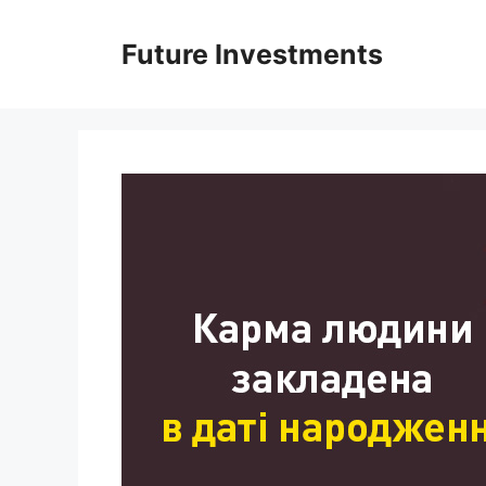
Перейти
до
Future Investments
вмісту