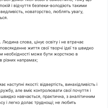
покій і відчуття безпеки-володіють такими
раведливість, новаторство, люблять увагу,
ься.
. Людина слова, цінує освіту і не втрачає
повсякденне життя свої творчі ідеї та швидко
при необхідності може бути жорсткою в
в різних напрамах;
 наступні якості: відвертість, винахідливість і
дружбу, але вміє контролювати свої почуття і
; швидко навчається, практична, з аналітичним
су і легко долає труднощі; не любить