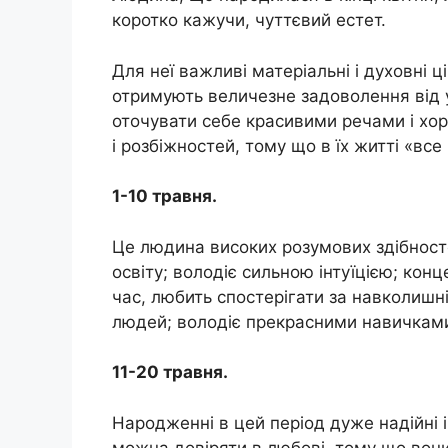
коротко кажучи, чуттєвий естет.
Для неї важливі матеріальні і духовні ц
отримують величезне задоволення від у
оточувати себе красивими речами і хо
і розбіжностей, тому що в їх житті «вс
1-10 травня.
Це людина високих розумових здібносте
освіту; володіє сильною інтуїцією; конц
час, любить спостерігати за навколишн
людей; володіє прекрасними навичками 
11-20 травня.
Народженні в цей період дуже надійні і ч
можна довіряти в любові, тому що вони 