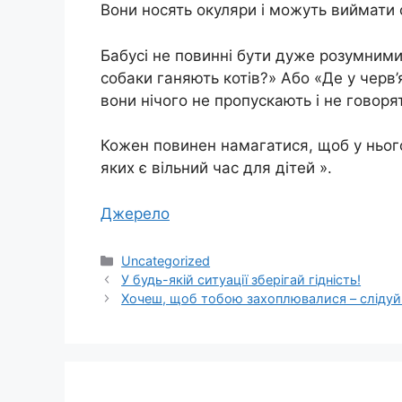
Вони носять окуляри і можуть виймати с
Бабусі не повинні бути дуже розумними,
собаки ганяють котів?» Або «Де у черв
вони нічого не пропускають і не говоря
Кожен повинен намагатися, щоб у нього
яких є вільний час для дітей ».
Джерело
Категорії
Uncategorized
У будь-якій ситуації зберігай гідність!
Хочеш, щоб тобою захоплювалися – сліду