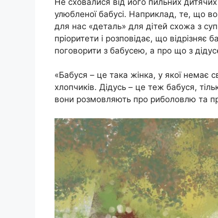
Не сховалися від його пильних дитячих 
улюбленої бабусі. Наприклад, те, що в
для нас «деталь» для дітей схожа з су
пріоритети і розповідає, що відрізняє 
поговорити з бабусею, а про що з дідус
«Бабуся – це така жінка, у якої немає с
хлопчиків. Дідусь – це теж бабуся, тіль
вони розмовляють про риболовлю та про