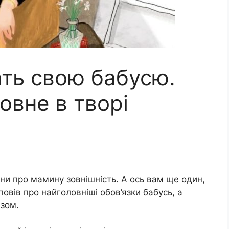
ать свою бабусю.
овне в творі
ини про мамину зовнішність. А ось вам ще один,
овів про найголовніші обов’язки бабусь, а
азом.