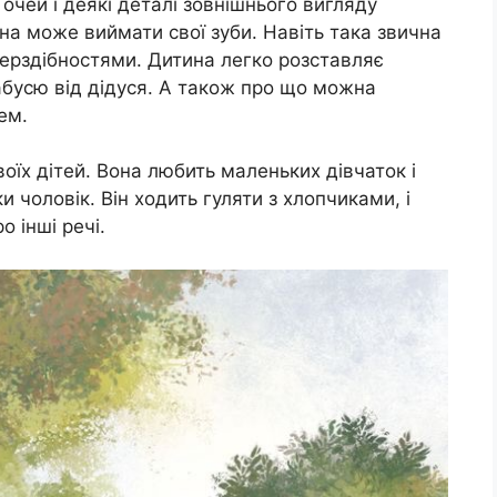
очей і деякі деталі зовнішнього вигляду
она може виймати свої зуби. Навіть така звична
перздібностями. Дитина легко розставляє
бабусю від дідуся. А також про що можна
ем.
воїх дітей. Вона любить маленьких дівчаток і
ки чоловік. Він ходить гуляти з хлопчиками, і
 інші речі.