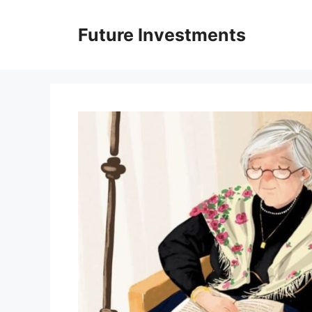
Перейти
до
Future Investments
вмісту