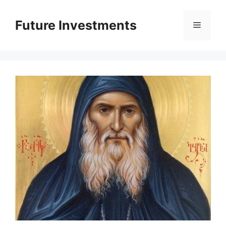
Перейти
до
Future Investments
Меню
вмісту