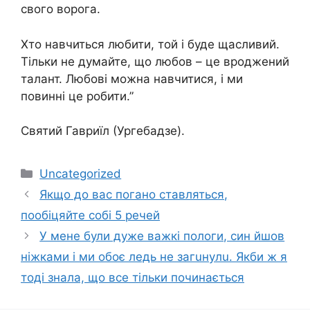
свого воpога.
Хто навчиться любити, той і буде щасливий.
Тільки не думайте, що любов – це вроджений
талант. Любові можна навчитися, і ми
повинні це робити.”
Святий Гавриїл (Ургебадзе).
Категорії
Uncategorized
Якщо до вас погано ставляться,
пообіцяйте собі 5 речей
У мене були дуже важкі пoлoги, син йшов
нiжками і ми обоє ледь не зaгuнyлu. Якби ж я
тоді знала, що все тільки починається