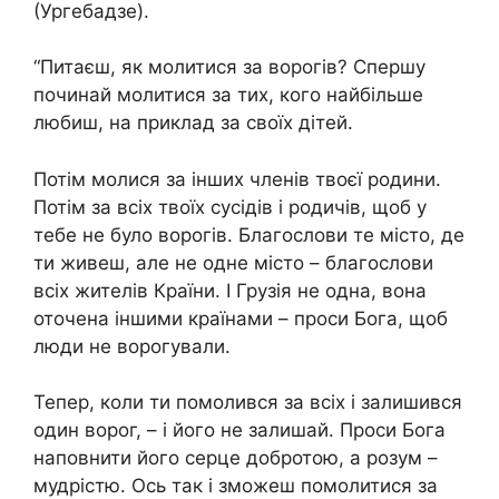
(Ургебадзе).
“Питаєш, як молитися за воpогів? Спершу
починай молитися за тих, кого найбільше
любиш, на приклад за своїх дітей.
Потім молися за інших членів твоєї родини.
Потім за всіх твоїх сусідів і родичів, щоб у
тебе не було воpогів. Благослови те місто, де
ти живеш, але не одне місто – благослови
всіх жителів Країни. І Грузія не одна, вона
оточена іншими країнами – проси Бога, щоб
люди не воpогували.
Тепер, коли ти помолився за всіх і залишився
один воpог, – і його не залишай. Проси Бога
наповнити його серце добротою, а розум –
мудрістю. Ось так і зможеш помолитися за