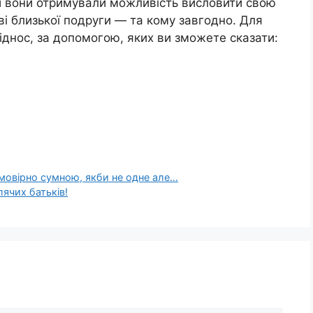
ли вони отримували можливість висловити свою
ві близької подруги — та кому завгодно. Для
піднос, за допомогою, яких ви зможете сказати:
еймовірно сумною, якби не одне але…
лячих батьків!