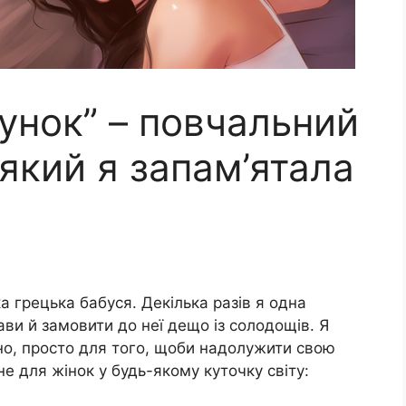
унок” – повчальний
 який я запам’ятала
а грецька бабуся. Декілька разів я одна
кави й замовити до неї дещо із солодощів. Я
но, просто для того, щоби надолужити свою
е для жінок у будь-якому куточку світу: