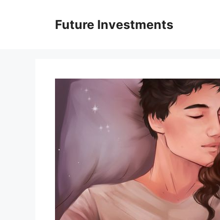
Перейти
до
Future Investments
вмісту