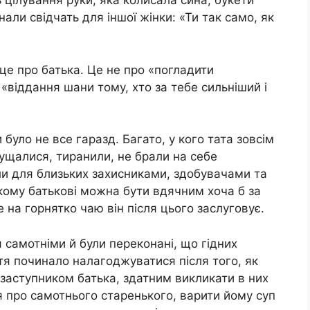
 цілування руки, яка колисала сина, букети
игнали свідчать для іншої жінки: «Ти так само, як
це про батька. Це не про «погладити
 «віддання шани тому, хто за тебе сильніший і
и було не все гаразд. Багато, у кого тата зовсім
знущалися, тиранили, не брали на себе
були для близьких захисниками, здобувачами та
ому батькові можна бути вдячним хоча б за
 на горнятко чаю він після цього заслуговує.
я самотніми й були переконані, що гідних
тя починало налагоджуватися після того, як
заступником батька, здатним викликати в них
я про самотнього старенького, варити йому суп