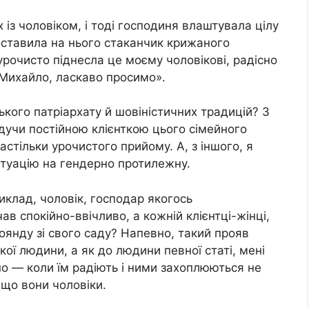
 із чоловіком, і тоді господиня влаштувала цілу
поставила на нього стаканчик крижаного
рочисто піднесла це моєму чоловікові, радісно
Михайло, ласкаво просимо».
кого патріархату й шовіністичних традицій? З
удучи постійною клієнткою цього сімейного
астільки урочистого прийому. А, з іншого, я
итуацію на гендерно протилежну.
иклад, чоловік, господар якогось
чав спокійно-ввічливо, а кожній клієнтці-жінці,
оянду зі свого саду? Напевно, такий прояв
кої людини, а як до людини певної статі, мені
но — коли їм радіють і ними захоплюються не
 що вони чоловіки.