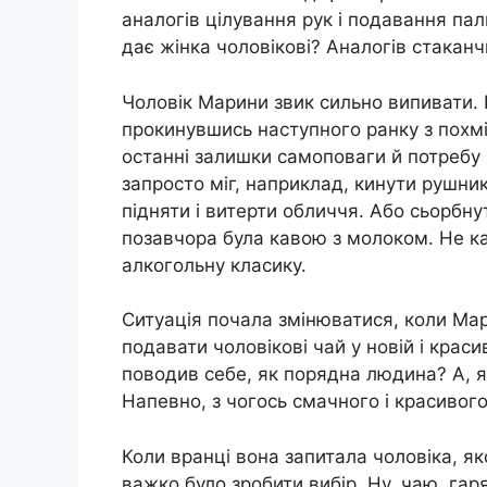
аналогів цілування рук і подавання пальт
дає жінка чоловікові? Аналогів стаканч
Чоловік Марини звик сильно випивати.
прокинувшись наступного ранку з похмі
останні залишки самоповаги й потребу 
запросто міг, наприклад, кинути рушник
підняти і витерти обличчя. Або сьорбну
позавчора була кавою з молоком. Не к
алкогольну класику.
Ситуація почала змінюватися, коли Мар
подавати чоловікові чай у новій і краси
поводив себе, як порядна людина? А, 
Напевно, з чогось смачного і красивого
Коли вранці вона запитала чоловіка, яко
важко було зробити вибір. Ну, чаю, гар