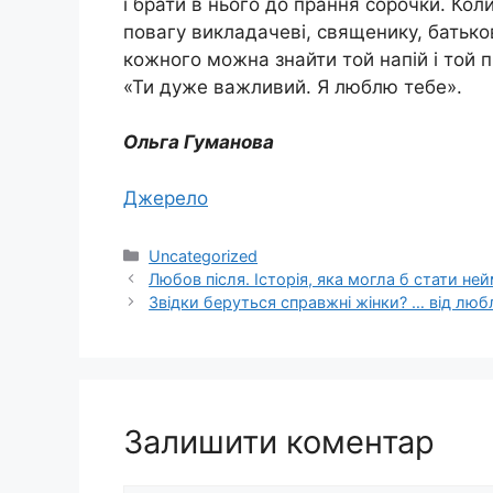
і брати в нього до прання сорочки. Ко
повагу викладачеві, священику, батько
кожного можна знайти той напій і той 
«Ти дуже важливий. Я люблю тебе».
Ольга Гуманова
Джерело
Категорії
Uncategorized
Любов після. Історія, яка могла б стати н
Звідки беруться справжні жінки? … від люб
Залишити коментар