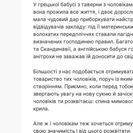
У грецької бабусі з таверни з чоловікам
вона прожила все життя, і двоє доросли
мала чудовий дар приборкувати найстра
відвідувачів закладу: під її материнс
волохатих передпліччях ставали лагід
визначених господинею правил. Багато з
та Скандинавії, а англійською бабуся г
анітрохи не заважав їй доносити до свід
Більшості з нас подобається отримуват
товариство тих чоловіків, поруч із як
створінням. Приємно, коли перед тобо
звертають увагу на нову сукню й зачіск
чоловіків ти розквітаєш: спина мимово
крила.
Але ж і чоловікам теж хочеться отриму
свою значимість і від цього розквітати. 