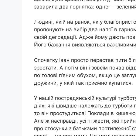
заварила два горнятка: одне — зелений
Людині, якій на ранок, як у благоприст
пропонують на вибір два напої в гарном
своїй деградації. Адже йому дають пова
Його бажання виявляються важливими
Спочатку Іван просто перестав пити бі
зростати. А потім він і зовсім почав в
по голові п’яним обухом, якщо це заглу
дружини, у якій так приємно купатися.
У нашій пострадянській культурі турбо
діях, які швидше належать до турботи 
то він простудиться! Поклади в кишеню
Але ж насправді, усі ті жести, які пр
про стосунки з батьками протилежної ст