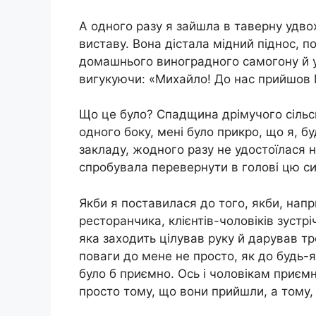
А одного разу я зайшла в таверну удвох
виставу. Вона дістала мідний піднос, 
домашнього виноградного самогону й у
вигукуючи: «Михайло! До нас прийшов 
Що це було? Спадщина дрімучого сільсь
одного боку, мені було прикро, що я, б
закладу, жодного разу не удостоїлася н
спробувала перевернути в голові цю с
Якби я поставилася до того, якби, напр
ресторанчика, клієнтів-чоловіків зустрі
яка заходить цілував руку й дарував тр
поваги до мене не просто, як до будь-я
було б приємно. Ось і чоловікам приєм
просто тому, що вони прийшли, а тому,