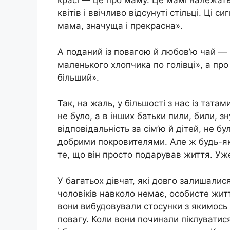
красі — це про маму. Це мамі належать
квітів і ввічливо відсунуті стільці. Ці с
мама, значуща і прекрасна».
А поданий із повагою й любов’ю чай — 
маленького хлопчика по голівці», а про
більший».
Так, на жаль, у більшості з нас із татам
не було, а в інших батьки пили, били, 
відповідальність за сім’ю й дітей, не 
добрими покровителями. Але ж будь-як
те, що він просто подарував життя. Уже
У багатьох дівчат, які довго залишалис
чоловіків навколо немає, особисте жит
вони вибудовували стосунки з якимось 
повагу. Коли вони починали піклуватис