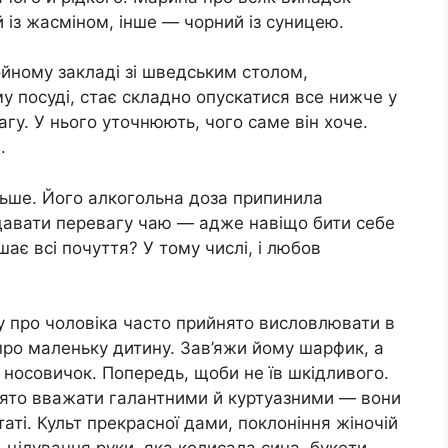
 із жасміном, інше — чорний із суницею.
ойному закладі зі шведським столом,
у посуді, стає складно опускатися все нижче у
гу. У нього уточнюють, чого саме він хоче.
.
льше. Його алкогольна доза припинила
іддавати перевагу чаю — адже навіщо бити себе
шає всі почуття? У тому числі, і любов
ту про чоловіка часто прийнято висловлювати в
про маленьку дитину. Зав’яжи йому шарфик, а
 носовичок. Попередь, щоби не їв шкідливого.
ийнято вважати галантними й куртуазними — вони
аті. Культ прекрасної дами, поклоніння жіночій