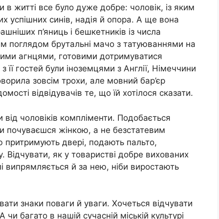
и в житті все було дуже добре: чоловік, із яким
х успішних синів, надія й опора. А ще вона
шніших п’яниць і бешкетників із числа
ьким поглядом брутальні мачо з татуюваннями на
ними агнцями, готовими дотримуватися
 її гостей були іноземцями з Англії, Німеччини
оворила зовсім трохи, але мовний бар’єр
омості відвідувачів те, що їй хотілося сказати.
и від чоловіків компліменти. Подобається
ими почуваєшся жінкою, а не безстатевим
ю притримують двері, подають пальто,
у. Відчувати, як у товаристві добре вихованих
лі випрямляється й за нею, ніби виростають
вати знаки поваги й уваги. Хочеться відчувати
А чи багато в нашій сучасній міській культурі