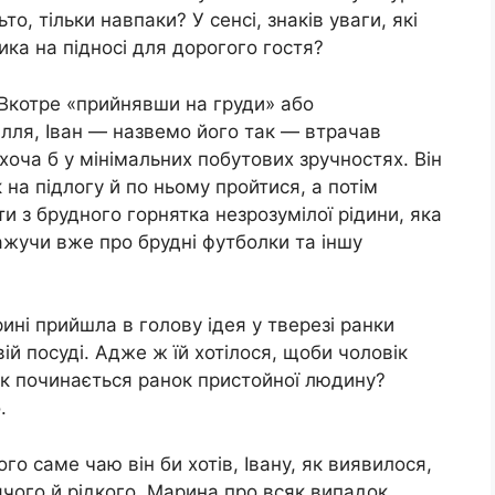
о, тільки навпаки? У сенсі, знаків уваги, які
ика на підносі для дорогого гостя?
 Вкотре «прийнявши на груди» або
лля, Іван — назвемо його так — втрачав
хоча б у мінімальних побутових зручностях. Він
 на підлогу й по ньому пройтися, а потім
ти з брудного горнятка незрозумілої рідини, яка
ажучи вже про брудні футболки та іншу
ині прийшла в голову ідея у тверезі ранки
вій посуді. Адже ж їй хотілося, щоби чоловік
як починається ранок пристойної людину?
.
го саме чаю він би хотів, Івану, як виявилося,
ячого й рідкого. Марина про всяк випадок