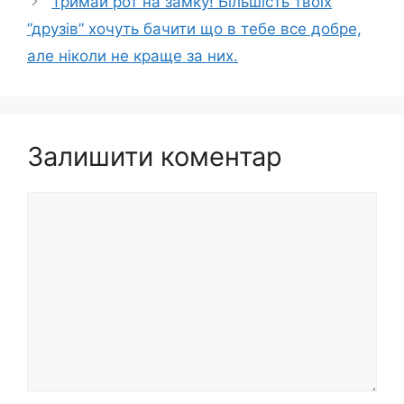
Тримай рот на замку! Більшість твоїх
”друзів” хочуть бачити що в тебе все добре,
але ніколи не краще за них.
Залишити коментар
Коментар