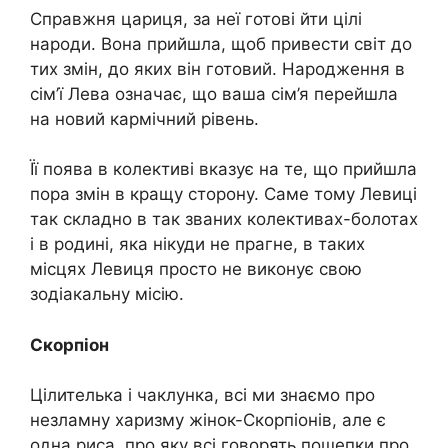
Справжня цариця, за неї готові йти цілі
народи. Вона прийшла, щоб привести світ до
тих змін, до яких він готовий. Народження в
сім’ї Лева означає, що ваша сім’я перейшла
на новий кармічний рівень.
Її поява в колективі вказує на те, що прийшла
пора змін в кращу сторону. Саме тому Левиці
так складно в так званих колективах-болотах
і в родині, яка нікуди не прагне, в таких
місцях Левиця просто не виконує свою
зодіакальну місію.
Скорпіон
Цілителька і чаклунка, всі ми знаємо про
незламну харизму жінок-Скорпіонів, але є
одна риса, про яку всі говорять пошепки про