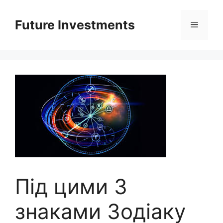
Перейти
до
Future Investments
Меню
вмісту
Під цими 3
знаками Зодіаку